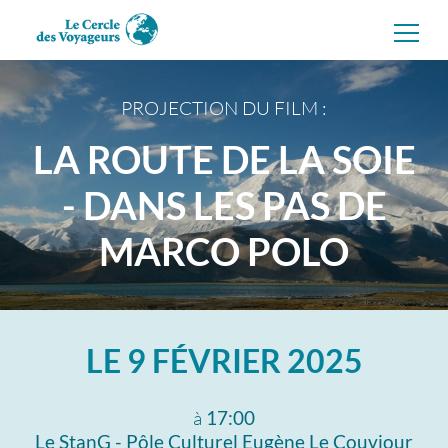
Aller
directement
au
contenu
PROJECTION DU FILM :
LA ROUTE DE LA SOIE
- DANS LES PAS DE
MARCO POLO
LE
9 FÉVRIER 2025
à
17:00
Le StanG - Pôle Culturel Eugène Le Couviour