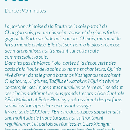
Durée :
90 minutes
La portion chinoise de la Route de la soie partait de
Chang’an puis, par un chapelet d’oasis et de places fortes,
gagnait la Porte de Jade qui, pour les Chinois, marquait la
fin du monde civilisé. Elle doit son nom à la plus précieuse
des marchandises qui transitait sur cette route
commerciale : la soie.
Dans les pas de Marco Polo, partez à la découverte des
oasis de la Route de la soie aux noms enchanteurs. Qui n’a
rêvé d’errer dans le grand bazar de Kashgar ou se croisent
Ouighours, Kirghizes, Tadjiks et Kazakhs ? Qui n’a rêvé de
contempler ses imposantes murailles de terre qui, pendant
des siècles abritèrent les plus grands trésors d’Asie Centrale
? Ella Maillart et Peter Fleming y retrouvèrent des parfums
de civilisation après leur éprouvant voyage.
Il y a plus de 2000 ans, l’Empire des steppes appartenait à
une multitude de tribus turques qui s’affrontaient
régulièrement et parfois se réunissaient. Les Xiongnu
(parfois considérés comme les ancêtres des huns) fut la