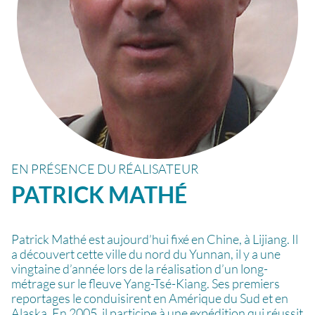
EN PRÉSENCE DU RÉALISATEUR
PATRICK
MATHÉ
Patrick Mathé est aujourd’hui fixé en Chine, à Lijiang. Il
a découvert cette ville du nord du Yunnan, il y a une
vingtaine d’année lors de la réalisation d’un long-
métrage sur le fleuve Yang-Tsé-Kiang. Ses premiers
reportages le conduisirent en Amérique du Sud et en
Alaska. En 2005, il participe à une expédition qui réussit