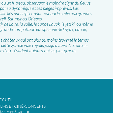
e ou un futreau, observant le moindre signe du fleuve
 par sa dynamique et ses pièges imprévus. Les
le liés par ce fil conducteur qui les relie aux grandes
reil, Saumur ou Orléans.
sir de Loire, la voile, le canoé kayak, le jetski, ou même
us grande compétition européenne de kayak, canoé,
 des châteaux qui ont plus ou moins traversé le temps,
 cette grande voie royale, jusqu'à Saint Nazaire, le
an d'où s'évadent aujourd'hui les plus grands
CCUEIL
ILMS ET CINÉ-CONCERTS
ÉANCES À VENIR