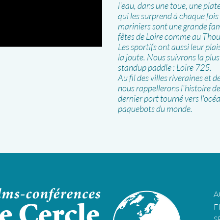
l'eau, dans une toue, une plat
qui les surprend à chaque fois
mariniers sont une grande famil
fêtes de Loire comme au Thou
Les sportifs ont aussi leur plai
la joute. Nous suivrons la pl
standup paddle : Loire 725.
Au fil des villes riveraines et
nous rappellerons l'histoire de
dernier port tourné vers l'océ
paquebots du monde.
A
F
S