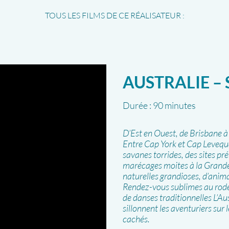
TOUS LES FILMS DE CE RÉALISATEUR :
AUSTRALIE – 
Durée :
90 minutes
D’Est en Ouest, de Brisbane 
Entre Cap York et Cap Leveque
savanes torrides, des sites pr
marécages moites à la Grande 
naturelles grandioses, d’anim
Rendez-vous sublimes au rodé
de danses traditionnelles L’A
sillonnent les aventuriers sur 
cachés.