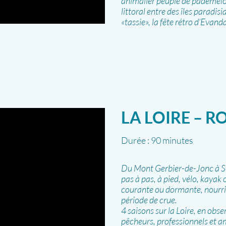
animalier peuplé de pademelo
littoral entre des îles paradisi
«tassie», la fête rétro d’Evand
LA LOIRE – R
Durée :
90 minutes
Du Mont Gerbier-de-Jonc à St
pas à pas, à pied, vélo, kayak 
courante ou dormante, nourric
période de crue.
4 saisons sur la Loire, en obser
pêcheurs, professionnels et am