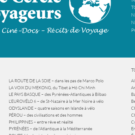
T
N
N
P
T
LA ROUTE DE LA SOIE – dans les pas de Marco Polo
A
LA VOIX DU MEKONG, du Tibet à Hô Chi Minh
A
LE PAYS BASQUE – des Pyrénées-Atlantiques à Bilbao
Ba
L’EUROVÉLO 6 – de St-Nazaire à la Mer Noire à vélo
B
ODYSLANDE – quatre saisons en Islande à vélo
Ch
PÉROU – des civilisations et des hommes
Ch
PHILIPPINES – entre rêve et réalité
Cy
PYRÉNÉES – de l’Atlantique à la Méditerranée
Er