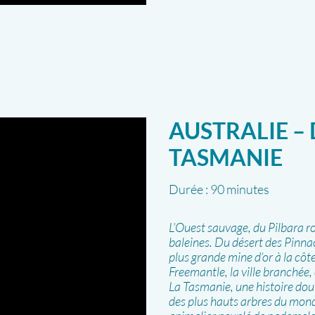
AUSTRALIE –
TASMANIE
Durée :
90 minutes
L’Ouest sauvage, du Pilbara ro
baleines. Du désert des Pinnac
plus grande mine d’or à la côt
Freemantle, la ville branchée,
La Tasmanie, une histoire dou
des plus hauts arbres du mond