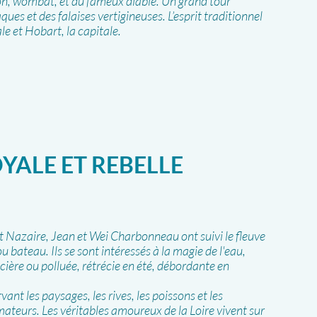
n, wombat, et du fameux diable. Un grand tour
aques et des falaises vertigineuses. L’esprit traditionnel
ale et Hobart, la capitale.
OYALE ET REBELLE
 Nazaire, Jean et Wei Charbonneau ont suivi le fleuve
ou bateau. Ils se sont intéressés à la magie de l'eau,
ière ou polluée, rétrécie en été, débordante en
vant les paysages, les rives, les poissons et les
ateurs. Les véritables amoureux de la Loire vivent sur