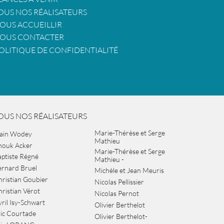
OUS NOS RÉALISATEURS
OUS ACCUEILLIR
OUS CONTACTER
OLITIQUE DE CONFIDENTIALITÉ
OUS NOS RÉALISATEURS
Marie-Thérèse et Serge
lain Wodey
Mathieu
nouk Acker
Marie-Thérèse et Serge
ptiste Régné
Mathieu -
ernard Bruel
Michèle et Jean Meuris
ristian Goubier
Nicolas Pellissier
ristian Vérot
Nicolas Pernot
ril Isy-Schwart
Olivier Berthelot
ic Courtade
Olivier Berthelot-