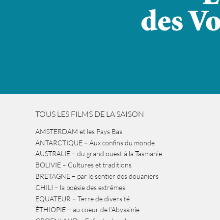
TOUS LES FILMS DE LA SAISON
AMSTERDAM et les Pays Bas
ANTARCTIQUE – Aux confins du monde
AUSTRALIE – du grand ouest à la Tasmanie
BOLIVIE – Cultures et traditions
BRETAGNE – par le sentier des douaniers
CHILI – la poésie des extrêmes
EQUATEUR – Terre de diversité
ÉTHIOPIE – au coeur de l’Abyssinie