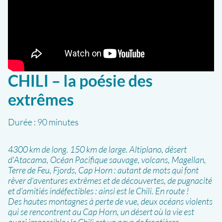
CHILI – la poésie des
extrêmes
Durée :
90 minutes
4300 km de long. 150 km de large. Altiplano, désert
d'Atacama, Océan Pacifique sauvage, volcans, Magellan,
Terre de Feu, Fjords, Cap Horn : autant de mots qui font
rêver d'aventures extrêmes et de découvertes, de pugnacité
et d'amitiés indéfectibles : ainsi est le Chili. En route !
Des hautes montagnes à perte de vue, deux océans violents
qui se rencontrent au Cap Horn, un désert où la vie est
quasi impossible : le Chili est un pays de frontières