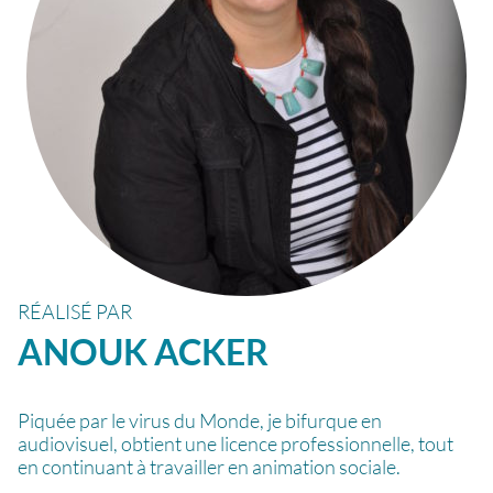
RÉALISÉ PAR
ANOUK
ACKER
Piquée par le virus du Monde, je bifurque en
audiovisuel, obtient une licence professionnelle, tout
en continuant à travailler en animation sociale.