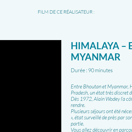
FILM DE CE RÉALISATEUR :
HIMALAYA – 
MYANMAR
Durée :
90 minutes
Entre Bhoutan et Myanmar, H
Pradesh, un état très discret 
Dès 1972, Alain Wodey l’a côt
rendre.
Plusieurs séjours ont été néces
», état surveillé de près par 
partie.
Vous allez découvrir en parcou