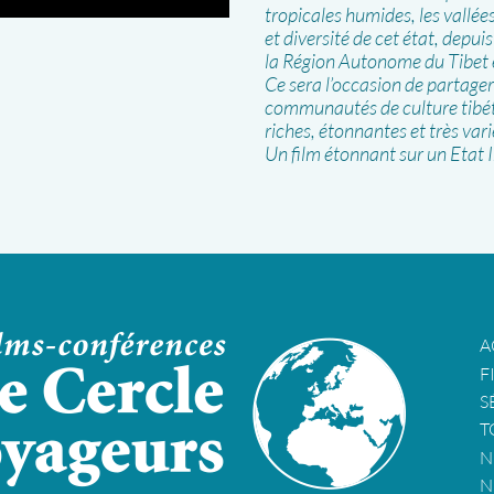
tropicales humides, les vallée
et diversité de cet état, depu
la Région Autonome du Tibet
Ce sera l’occasion de partage
communautés de culture tibéta
riches, étonnantes et très vari
Un film étonnant sur un Etat In
A
F
S
T
N
N