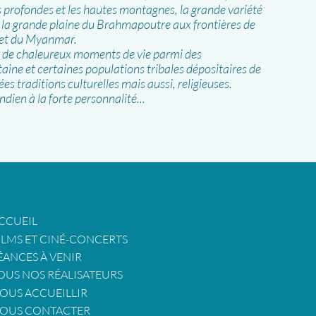
s profondes et les hautes montagnes, la grande variété
is la grande plaine du Brahmapoutre aux frontières de
 et du Myanmar.
r de chaleureux moments de vie parmi des
ine et certaines populations tribales dépositaires de
ées traditions culturelles mais aussi, religieuses.
dien à la forte personnalité...
CCUEIL
ILMS ET CINÉ-CONCERTS
ÉANCES À VENIR
OUS NOS RÉALISATEURS
OUS ACCUEILLIR
OUS CONTACTER