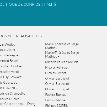
OLITIQUE DE CONFIDENTIALITÉ
OUS NOS RÉALISATEURS
Marie-Thérèse et Serge
lain Wodey
Mathieu
nouk Acker
Marie-Thérèse et Serge
ptiste Régné
Mathieu -
ernard Bruel
Michèle et Jean Meuris
ristian Goubier
Nicolas Pellissier
ristian Vérot
Nicolas Pernot
ril Isy-Schwart
Olivier Berthelot
ic Courtade
Olivier Berthelot-
ric LORANG
Olivier Bourguet
adrien Crampette
Patrick Bureau
acques Ducoin
Patrick Mathé
ean Charbonneau - Dong
Philippe SOREIL