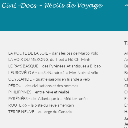
P
T
LA ROUTE DE LA SOIE – dans les pas de Marco Polo
A
LA VOIX DU MEKONG, du Tibet à Hô Chi Minh
A
LE PAYS BASQUE – des Pyrénées-Atlantiques à Bilbao
Ba
L’EUROVÉLO 6 – de St-Nazaire à la Mer Noire à vélo
B
ODYSLANDE – quatre saisons en Islande à vélo
Ch
PÉROU – des civilisations et des hommes
Ch
PHILIPPINES – entre rêve et réalité
Cy
PYRÉNÉES – de l’Atlantique à la Méditerranée
Er
ROUTE 66 – la piste du rêve américain
É
TERRE NEUVE – au large du Canada
H
J
J