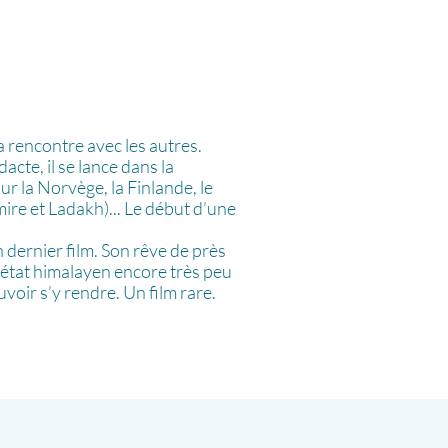
 rencontre avec les autres.
cte, il se lance dans la
r la Norvège, la Finlande, le
mire et Ladakh)... Le début d’une
ernier film. Son rêve de près
n état himalayen encore très peu
voir s’y rendre. Un film rare.