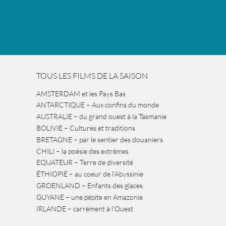
TOUS LES FILMS DE LA SAISON
AMSTERDAM et les Pays Bas
ANTARCTIQUE – Aux confins du monde
AUSTRALIE – du grand ouest à la Tasmanie
BOLIVIE – Cultures et traditions
BRETAGNE – par le sentier des douaniers
CHILI – la poésie des extrêmes
EQUATEUR – Terre de diversité
ÉTHIOPIE – au coeur de l’Abyssinie
GROENLAND – Enfants des glaces
GUYANE – une pépite en Amazonie
IRLANDE – carrément à l’Ouest