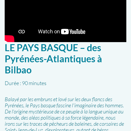
LE PAYS BASQUE – des
Pyrénées-Atlantiques à
Bilbao
Durée :
90 minutes
Balayé par les embruns et lové sur les deux flancs des
Pyrénées, le Pays basque fascine l'imaginaire des hommes.
De l'origine mystérieuse de ce peuple à la langue unique au
monde, des aléas politiques à sa force légendaire, nous
irons sur les traces de pêcheurs de baleines, de corsaires de
Saint-Jean-de-Luz, d’explorateurs, autant de héros