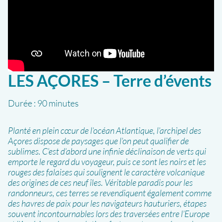
LES AÇORES – Terre d’évents
Durée :
90 minutes
Planté en plein cœur de l’océan Atlantique, l’archipel des
Açores dispose de paysages que l’on peut qualifier de
sublimes. C’est d’abord une infinie déclinaison de verts qui
emporte le regard du voyageur, puis ce sont les noirs et les
rouges des falaises qui soulignent le caractère volcanique
des origines de ces neuf îles. Véritable paradis pour les
randonneurs, ces terres se revendiquent également comme
des havres de paix pour les navigateurs hauturiers, étapes
souvent incontournables lors des traversées entre l’Europe