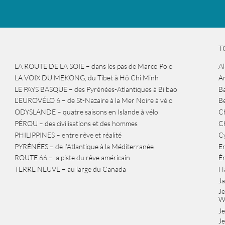
T
LA ROUTE DE LA SOIE – dans les pas de Marco Polo
A
LA VOIX DU MEKONG, du Tibet à Hô Chi Minh
A
LE PAYS BASQUE – des Pyrénées-Atlantiques à Bilbao
Ba
L’EUROVÉLO 6 – de St-Nazaire à la Mer Noire à vélo
B
ODYSLANDE – quatre saisons en Islande à vélo
Ch
PÉROU – des civilisations et des hommes
Ch
PHILIPPINES – entre rêve et réalité
Cy
PYRÉNÉES – de l’Atlantique à la Méditerranée
Er
ROUTE 66 – la piste du rêve américain
É
TERRE NEUVE – au large du Canada
H
J
J
W
Je
Je