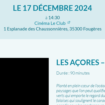
LE
17 DÉCEMBRE 2024
à
14:30
Cinéma Le Club
1 Esplanade des Chaussonnières, 35300 Fougères
LES AÇORES –
Durée :
90 minutes
Planté en plein cœur de l’océa
paysages que l’on peut qualifie
verts qui emporte le regard du 
falaises qui soulignent le cara