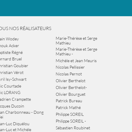
OUS NOS RÉALISATEURS
Marie-Thérèse et Serge
lain Wodey
Mathieu
nouk Acker
Marie-Thérèse et Serge
ptiste Régné
Mathieu -
ernard Bruel
Michèle et Jean Meuris
ristian Goubier
Nicolas Pellissier
ristian Vérot
Nicolas Pernot
ril Isy-Schwart
Olivier Berthelot
ic Courtade
Olivier Berthelot-
ric LORANG
Olivier Bourguet
adrien Crampette
Patrick Bureau
acques Ducoin
Patrick Mathé
ean Charbonneau - Dong
Philippe SOREIL
ei
Philippe SOREIL -
an-Luc Diquélou
Sébastien Roubinet
an-Luc et Michèle