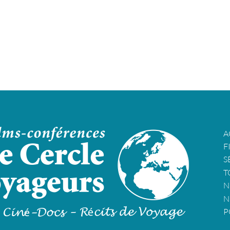
A
F
S
T
N
N
P