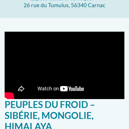
26 rue du Tumulus, 56340 Carnac
PEUPLES DU FROID –
SIBÉRIE, MONGOLIE,
HIMALAYA