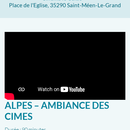
Place de l'Eglise, 35290 Saint-Méen-Le-Grand
ALPES – AMBIANCE DES
CIMES
Durée :
90 minutes