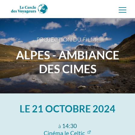
Aller
directement
au
contenu
PROJECTION DU FILM :
ALPES - AMBIANCE
DES CIMES
LE
21 OCTOBRE 2024
à
14:30
Cinéma le Celtic