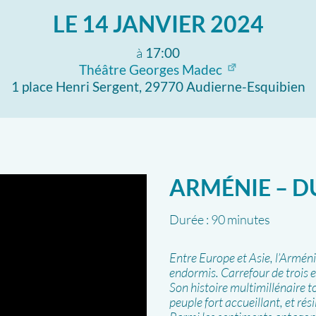
LE
14 JANVIER 2024
à
17:00
Théâtre Georges Madec
1 place Henri Sergent, 29770 Audierne-Esquibien
ARMÉNIE – DU
Durée :
90 minutes
Entre Europe et Asie, l’Armén
endormis. Carrefour de trois e
Son histoire multimillénaire t
peuple fort accueillant, et rés