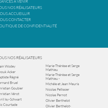
ÉANCES À VENIR
OUS NOS RÉALISATEURS
OUS ACCUEILLIR
OUS CONTACTER
OLITIQUE DE CONFIDENTIALITÉ
OUS NOS RÉALISATEURS
Marie-Thérèse et Serge
lain Wodey
Mathieu
nouk Acker
Marie-Thérèse et Serge
ptiste Régné
Mathieu -
ernard Bruel
Michèle et Jean Meuris
ristian Goubier
Nicolas Pellissier
ristian Vérot
Nicolas Pernot
ril Isy-Schwart
Olivier Berthelot
ic Courtade
Olivier Berthelot-