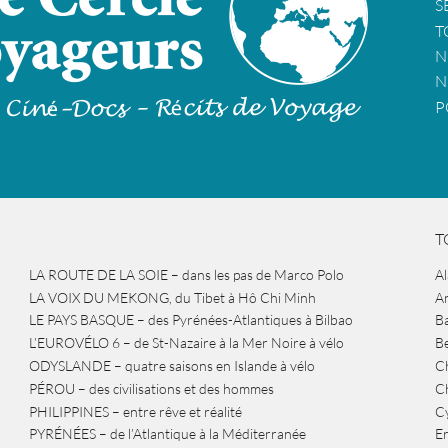
S
T
N
N
P
T
LA ROUTE DE LA SOIE – dans les pas de Marco Polo
A
LA VOIX DU MEKONG, du Tibet à Hô Chi Minh
A
LE PAYS BASQUE – des Pyrénées-Atlantiques à Bilbao
Ba
L’EUROVÉLO 6 – de St-Nazaire à la Mer Noire à vélo
B
ODYSLANDE – quatre saisons en Islande à vélo
Ch
PÉROU – des civilisations et des hommes
Ch
PHILIPPINES – entre rêve et réalité
Cy
PYRÉNÉES – de l’Atlantique à la Méditerranée
Er