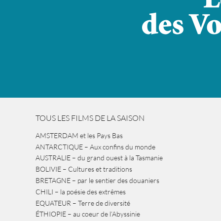
TOUS LES FILMS DE LA SAISON
AMSTERDAM et les Pays Bas
ANTARCTIQUE – Aux confins du monde
AUSTRALIE – du grand ouest à la Tasmanie
BOLIVIE – Cultures et traditions
BRETAGNE – par le sentier des douaniers
CHILI – la poésie des extrêmes
EQUATEUR – Terre de diversité
ÉTHIOPIE – au coeur de l’Abyssinie