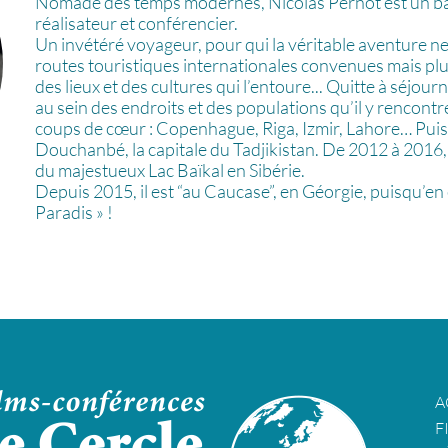
Nomade des temps modernes, Nicolas Pernot est un b
réalisateur et conférencier.
Un invétéré voyageur, pour qui la véritable aventure ne
routes touristiques internationales convenues mais plu
des lieux et des cultures qui l’entoure... Quitte à séjour
au sein des endroits et des populations qu’il y rencontre
coups de cœur : Copenhague, Riga, Izmir, Lahore… Puis 
Douchanbé, la capitale du Tadjikistan. De 2012 à 2016, i
du majestueux Lac Baïkal en Sibérie.
Depuis 2015, il est “au Caucase”, en Géorgie, puisqu’en
Paradis » !
A
F