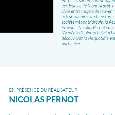
Parmi les sentiments antagoni
verticaux et le Mont Ararat, un
vivre entrecoupée de souvenir
extraordinaires architectures 
société très patriarcale, la Ro
Erevan… Nicolas Pernot vous f
l’Arménie d’aujourd’hui et d’h
découvrirez la vie quotidienne,
particulier.
EN PRÉSENCE DU RÉALISATEUR
NICOLAS
PERNOT