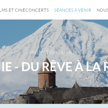
ILMS ET CINÉCONCERTS
SÉANCES À VENIR
NOUS
PROJECTION DU FILM :
E - DU RÊVE À LA 