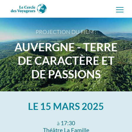
Aller
directement
au
contenu
PROJECTION DU FILM :
AUVERGNE - TERRE
DE CARACTÈRE ET
DE PASSIONS
LE
15 MARS 2025
à
17:30
Théâtre La Famille