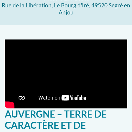
Rue de la Libération, Le Bourg d'Iré, 49520 Segré en
Anjou
AUVERGNE – TERRE DE
CARACTÈRE ET DE