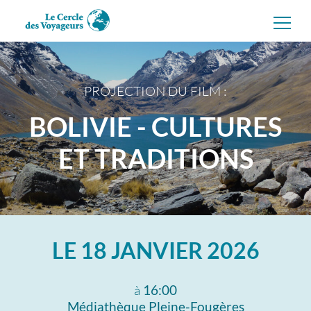
Aller
directement
au
contenu
PROJECTION DU FILM :
BOLIVIE - CULTURES
ET TRADITIONS
LE
18 JANVIER 2026
à
16:00
Médiathèque Pleine-Fougères