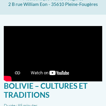
2 B rue William Eon - 35610 Pleine-Fougères
BOLIVIE – CULTURES ET
TRADITIONS
Durée :
85 minutes