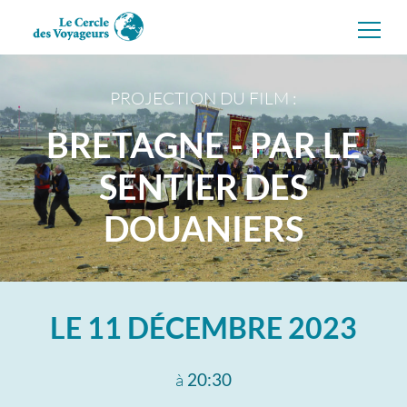
Aller
directement
au
contenu
PROJECTION DU FILM :
BRETAGNE - PAR LE
SENTIER DES
DOUANIERS
LE
11 DÉCEMBRE 2023
à
20:30