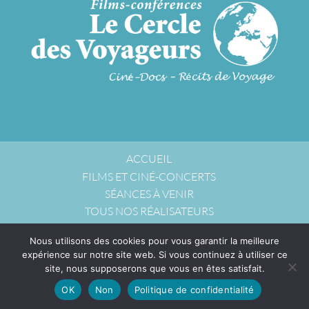
ACCUEIL
FILMS ET CINÉ-CONCERTS
SÉANCES À VENIR
TOUS NOS RÉALISATEURS
NOUS ACCUEILLIR
Nous utilisons des cookies pour vous garantir la meilleure
NOUS CONTACTER
expérience sur notre site web. Si vous continuez à utiliser ce
POLITIQUE DE CONFIDENTIALITÉ
site, nous supposerons que vous en êtes satisfait.
OK
Non
Politique de confidentialité
© 2026 Copyright Le Cercle des Voyageurs -
WordPress
-
L'aventurier viking