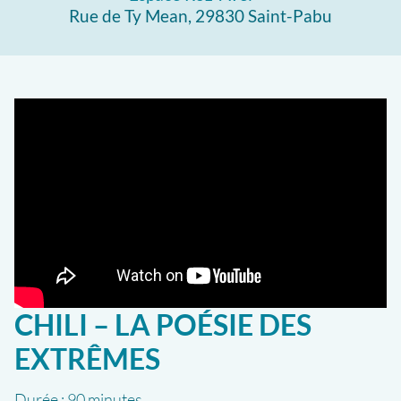
Rue de Ty Mean, 29830 Saint-Pabu
CHILI – LA POÉSIE DES
EXTRÊMES
Durée :
90 minutes