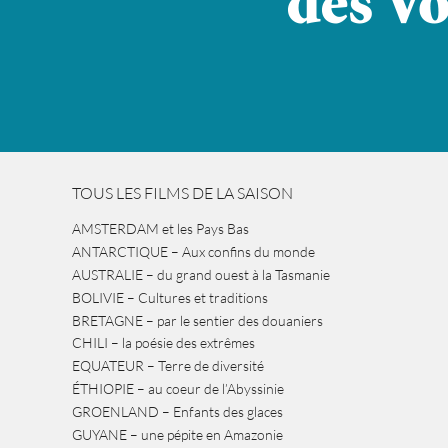
TOUS LES FILMS DE LA SAISON
AMSTERDAM et les Pays Bas
ANTARCTIQUE – Aux confins du monde
AUSTRALIE – du grand ouest à la Tasmanie
BOLIVIE – Cultures et traditions
BRETAGNE – par le sentier des douaniers
CHILI – la poésie des extrêmes
EQUATEUR – Terre de diversité
ÉTHIOPIE – au coeur de l’Abyssinie
GROENLAND – Enfants des glaces
GUYANE – une pépite en Amazonie