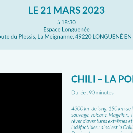
LE
21 MARS 2023
à
18:30
Espace Longuenée
oute du Plessis, La Meignanne, 49220 LONGUENÉ E
CHILI – LA P
Durée :
90 minutes
4300 km de long. 150 km de l
sauvage, volcans, Magellan, T
rêver d'aventures extrêmes et
indéfectibles : ainsi est le Chili