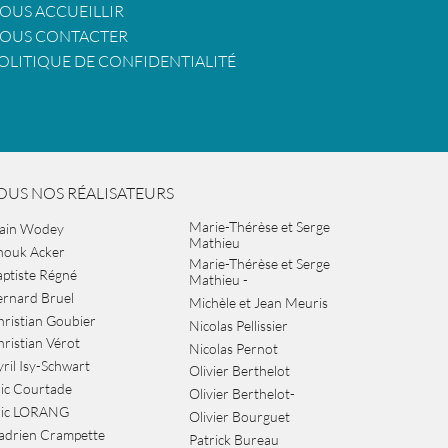
OUS ACCUEILLIR
OUS CONTACTER
OLITIQUE DE CONFIDENTIALITÉ
OUS NOS RÉALISATEURS
Marie-Thérèse et Serge
lain Wodey
Mathieu
nouk Acker
Marie-Thérèse et Serge
ptiste Régné
Mathieu -
ernard Bruel
Michèle et Jean Meuris
ristian Goubier
Nicolas Pellissier
ristian Vérot
Nicolas Pernot
ril Isy-Schwart
Olivier Berthelot
ic Courtade
Olivier Berthelot-
ric LORANG
Olivier Bourguet
adrien Crampette
Patrick Bureau