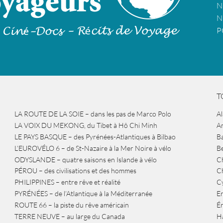
N
N
P
T
LA ROUTE DE LA SOIE – dans les pas de Marco Polo
A
LA VOIX DU MEKONG, du Tibet à Hô Chi Minh
A
LE PAYS BASQUE – des Pyrénées-Atlantiques à Bilbao
Ba
L’EUROVÉLO 6 – de St-Nazaire à la Mer Noire à vélo
B
ODYSLANDE – quatre saisons en Islande à vélo
Ch
PÉROU – des civilisations et des hommes
Ch
PHILIPPINES – entre rêve et réalité
Cy
PYRÉNÉES – de l’Atlantique à la Méditerranée
Er
ROUTE 66 – la piste du rêve américain
É
TERRE NEUVE – au large du Canada
H