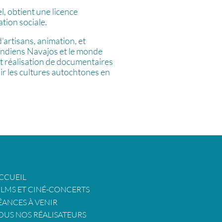
l, obtient une licence
ation sociale.
'artisans, animation, et
indiens Navajos et le monde
et réalisation de documentaires
r les cultures autochtones en
CCUEIL
ILMS ET CINÉ-CONCERTS
ÉANCES À VENIR
OUS NOS RÉALISATEURS