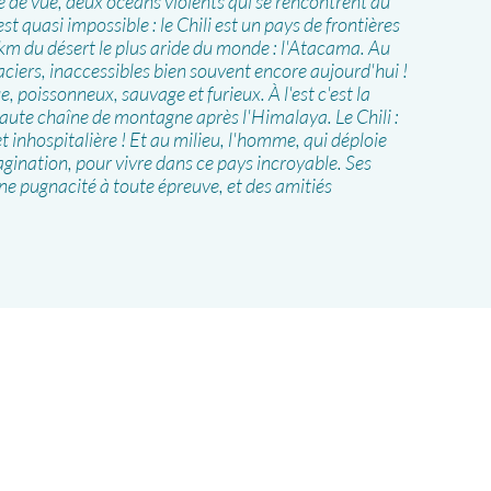
de vue, deux océans violents qui se rencontrent au
st quasi impossible : le Chili est un pays de frontières
 km du désert le plus aride du monde : l'Atacama. Au
laciers, inaccessibles bien souvent encore aujourd'hui !
e, poissonneux, sauvage et furieux. À l'est c'est la
haute chaîne de montagne après l'Himalaya. Le Chili :
 inhospitalière ! Et au milieu, l'homme, qui déploie
magination, pour vivre dans ce pays incroyable. Ses
une pugnacité à toute épreuve, et des amitiés