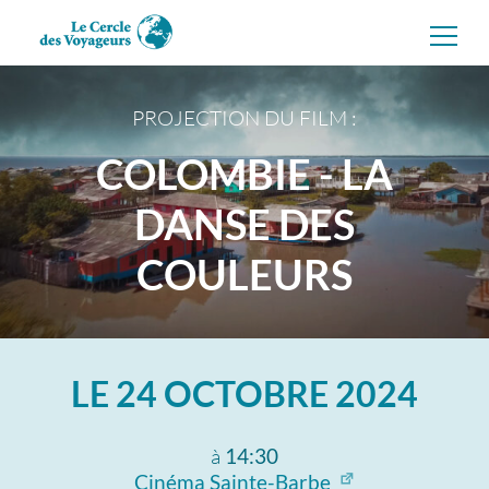
Aller
directement
au
contenu
PROJECTION DU FILM :
COLOMBIE - LA
DANSE DES
COULEURS
LE
24 OCTOBRE 2024
à
14:30
Cinéma Sainte-Barbe