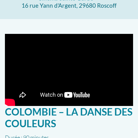
16 rue Yann d'Argent, 29680 Roscoff
COLOMBIE – LA DANSE DES
COULEURS
Durée :
90 minutes