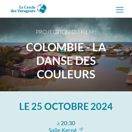
Aller
directement
au
contenu
PROJECTION DU FILM :
COLOMBIE - LA
DANSE DES
COULEURS
LE
25 OCTOBRE 2024
à
20:30
Salle Kerné