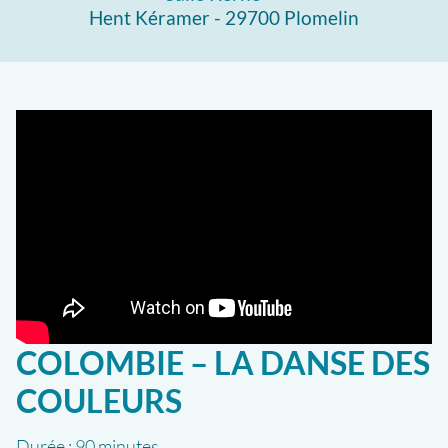
Hent Kéramer - 29700 Plomelin
COLOMBIE – LA DANSE DES
COULEURS
Durée :
90 minutes