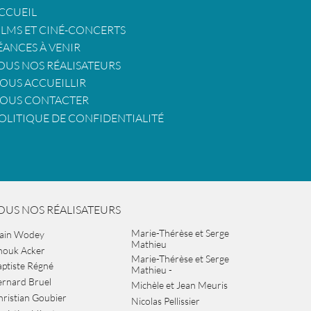
CCUEIL
ILMS ET CINÉ-CONCERTS
ÉANCES À VENIR
OUS NOS RÉALISATEURS
OUS ACCUEILLIR
OUS CONTACTER
OLITIQUE DE CONFIDENTIALITÉ
OUS NOS RÉALISATEURS
Marie-Thérèse et Serge
lain Wodey
Mathieu
nouk Acker
Marie-Thérèse et Serge
ptiste Régné
Mathieu -
ernard Bruel
Michèle et Jean Meuris
ristian Goubier
Nicolas Pellissier