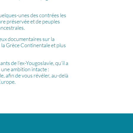
 quelques-unes des contrées les
ture préservée et de peuples
ancestrales.
reux documentaires sur la
, la Grèce Continentale et plus
ants de l’ex-Yougoslavie, qu’il a
 une ambition intacte :
e, afin de vous révéler, au-delà
’Europe.