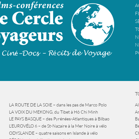
A
F
S
T
N
N
P
T
LA ROUTE DE LA SOIE – dans les pas de Marco Polo
A
LA VOIX DU MEKONG, du Tibet à Hô Chi Minh
A
LE PAYS BASQUE – des Pyrénées-Atlantiques à Bilbao
Ba
L’EUROVÉLO 6 – de St-Nazaire à la Mer Noire à vélo
B
ODYSLANDE – quatre saisons en Islande à vélo
Ch