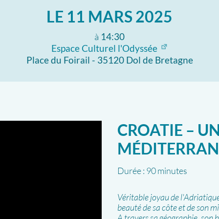
LE
11 MARS 2025
à
14:30
Espace Culturel l'Odyssée
Place du Foirail - 35120 Dol de Bretagne
CROATIE – U
MÉDITERRAN
Durée :
90 minutes
Véritable joyau de l'Adriatiqu
beauté de sa côte et de son mill
A travers sa géographie, son h