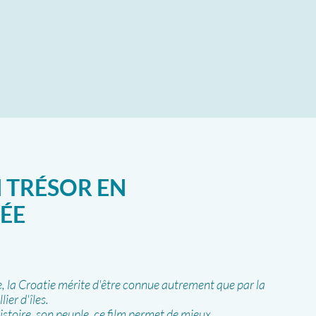
N TRÉSOR EN
ÉE
e, la Croatie mérite d'être connue autrement que par la
ier d'îles.
istoire, son peuple, ce film permet de mieux