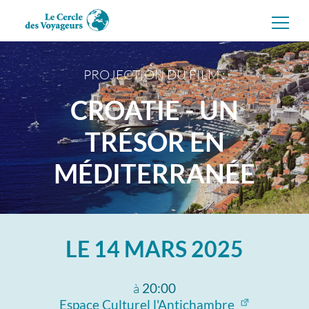
Aller
directement
au
contenu
PROJECTION DU FILM :
CROATIE - UN
TRÉSOR EN
MÉDITERRANÉE
LE
14 MARS 2025
à
20:00
Espace Culturel l'Antichambre