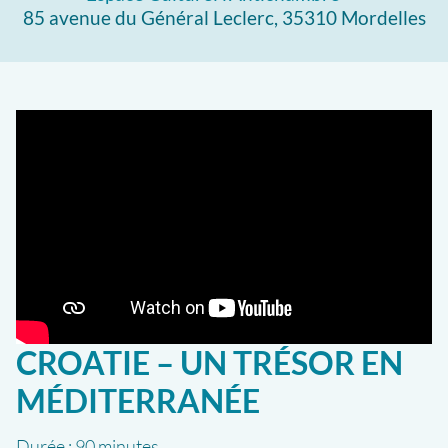
85 avenue du Général Leclerc, 35310 Mordelles
CROATIE – UN TRÉSOR EN
MÉDITERRANÉE
Durée :
90 minutes