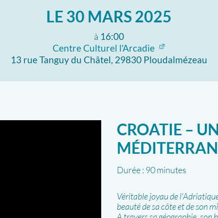
LE
30 MARS 2025
à
16:00
Centre Culturel l'Arcadie
13 rue Tanguy du Châtel, 29830 Ploudalmézeau
CROATIE – U
MÉDITERRAN
Durée :
90 minutes
Véritable joyau de l'Adriatiqu
beauté de sa côte et de son mill
A travers sa géographie, son h