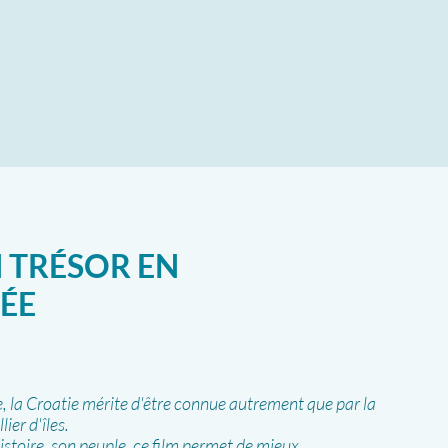
N TRÉSOR EN
ÉE
e, la Croatie mérite d'être connue autrement que par la
ier d'îles.
istoire, son peuple, ce film permet de mieux