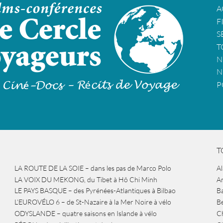
A
F
S
T
N
N
P
T
LA ROUTE DE LA SOIE – dans les pas de Marco Polo
A
LA VOIX DU MEKONG, du Tibet à Hô Chi Minh
A
LE PAYS BASQUE – des Pyrénées-Atlantiques à Bilbao
Ba
L’EUROVÉLO 6 – de St-Nazaire à la Mer Noire à vélo
B
ODYSLANDE – quatre saisons en Islande à vélo
Ch