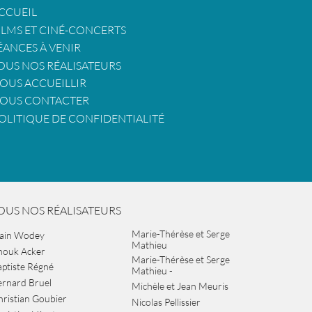
CCUEIL
ILMS ET CINÉ-CONCERTS
ÉANCES À VENIR
OUS NOS RÉALISATEURS
OUS ACCUEILLIR
OUS CONTACTER
OLITIQUE DE CONFIDENTIALITÉ
OUS NOS RÉALISATEURS
Marie-Thérèse et Serge
lain Wodey
Mathieu
nouk Acker
Marie-Thérèse et Serge
ptiste Régné
Mathieu -
ernard Bruel
Michèle et Jean Meuris
ristian Goubier
Nicolas Pellissier