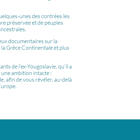
 quelques-unes des contrées les
ture préservée et de peuples
ancestrales.
reux documentaires sur la
, la Grèce Continentale et plus
ants de l’ex-Yougoslavie, qu’il a
 une ambition intacte :
e, afin de vous révéler, au-delà
’Europe.