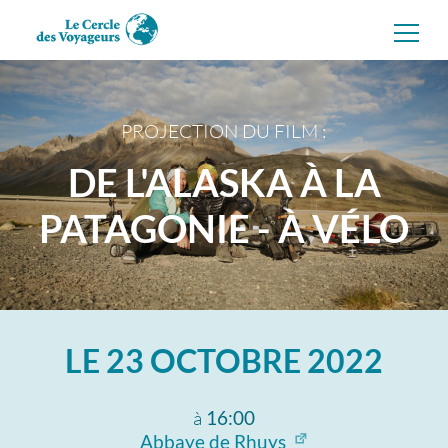
Aller
directement
au
contenu
PROJECTION DU FILM :
DE L'ALASKA À LA
PATAGONIE - À VÉLO
LE
23 OCTOBRE 2022
à
16:00
Abbaye de Rhuys