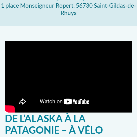
1 place Monseigneur Ropert, 56730 Saint-Gildas-de-
Rhuys
DE L’ALASKA À LA
PATAGONIE – À VÉLO