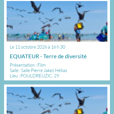
Le
11 octobre 2026
à
16 h 30
EQUATEUR - Terre de diversité
Présentation : Film
Salle : Salle Pierre Jakez Hélias
Lieu : POULDREUZIC, 29