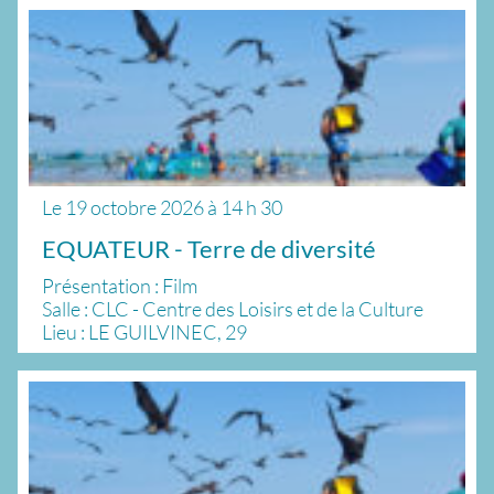
Le
19 octobre 2026
à
14 h 30
EQUATEUR - Terre de diversité
Présentation : Film
Salle : CLC - Centre des Loisirs et de la Culture
Lieu : LE GUILVINEC, 29