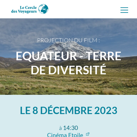
Aller
directement
au
contenu
PROJECTION DU FILM :
EQUATEUR - TERRE
DE DIVERSITÉ
LE
8 DÉCEMBRE 2023
à
14:30
Cinéma Etoile