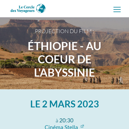
Aller
directement
au
contenu
PROJECTION DU FILM :
ÉTHIOPIE - AU
COEUR DE
L'ABYSSINIE
LE
2 MARS 2023
à
20:30
Cinéma Stella