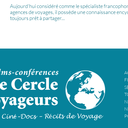
Aujourd'hui considéré comme le spécialiste francophone
agences de voyages, il possède une connaissance encycl
toujours prêt à partager...
A
F
S
T
N
N
P