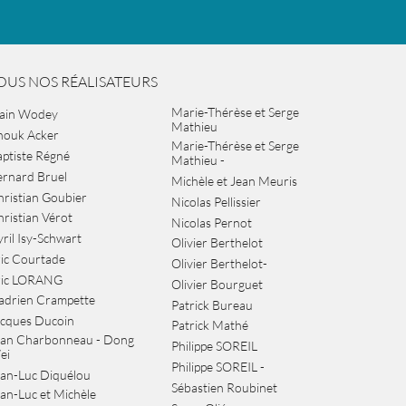
OUS NOS RÉALISATEURS
Marie-Thérèse et Serge
lain Wodey
Mathieu
nouk Acker
Marie-Thérèse et Serge
ptiste Régné
Mathieu -
ernard Bruel
Michèle et Jean Meuris
ristian Goubier
Nicolas Pellissier
ristian Vérot
Nicolas Pernot
ril Isy-Schwart
Olivier Berthelot
ic Courtade
Olivier Berthelot-
ric LORANG
Olivier Bourguet
adrien Crampette
Patrick Bureau
acques Ducoin
Patrick Mathé
ean Charbonneau - Dong
Philippe SOREIL
ei
Philippe SOREIL -
an-Luc Diquélou
Sébastien Roubinet
an-Luc et Michèle