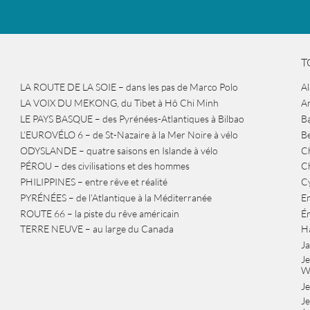
T
LA ROUTE DE LA SOIE – dans les pas de Marco Polo
A
LA VOIX DU MEKONG, du Tibet à Hô Chi Minh
A
LE PAYS BASQUE – des Pyrénées-Atlantiques à Bilbao
Ba
L’EUROVÉLO 6 – de St-Nazaire à la Mer Noire à vélo
B
ODYSLANDE – quatre saisons en Islande à vélo
Ch
PÉROU – des civilisations et des hommes
Ch
PHILIPPINES – entre rêve et réalité
Cy
PYRÉNÉES – de l’Atlantique à la Méditerranée
Er
ROUTE 66 – la piste du rêve américain
É
TERRE NEUVE – au large du Canada
H
J
J
W
Je
Je