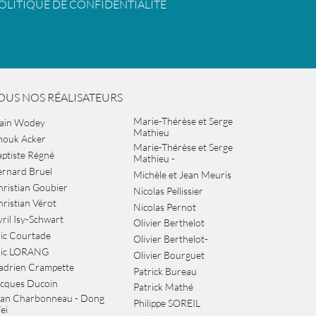
OLITIQUE DE CONFIDENTIALITÉ
OUS NOS RÉALISATEURS
Marie-Thérèse et Serge
lain Wodey
Mathieu
nouk Acker
Marie-Thérèse et Serge
ptiste Régné
Mathieu -
ernard Bruel
Michèle et Jean Meuris
ristian Goubier
Nicolas Pellissier
ristian Vérot
Nicolas Pernot
ril Isy-Schwart
Olivier Berthelot
ic Courtade
Olivier Berthelot-
ric LORANG
Olivier Bourguet
adrien Crampette
Patrick Bureau
acques Ducoin
Patrick Mathé
ean Charbonneau - Dong
Philippe SOREIL
ei