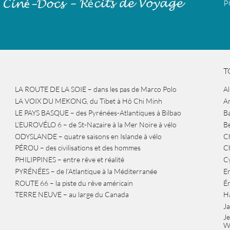
P
T
LA ROUTE DE LA SOIE – dans les pas de Marco Polo
A
LA VOIX DU MEKONG, du Tibet à Hô Chi Minh
A
LE PAYS BASQUE – des Pyrénées-Atlantiques à Bilbao
Ba
L’EUROVÉLO 6 – de St-Nazaire à la Mer Noire à vélo
B
ODYSLANDE – quatre saisons en Islande à vélo
Ch
PÉROU – des civilisations et des hommes
Ch
PHILIPPINES – entre rêve et réalité
Cy
PYRÉNÉES – de l’Atlantique à la Méditerranée
Er
ROUTE 66 – la piste du rêve américain
É
TERRE NEUVE – au large du Canada
H
J
J
W