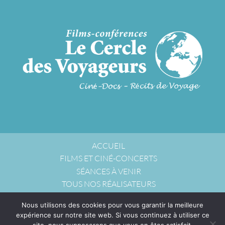
ACCUEIL
FILMS ET CINÉ-CONCERTS
SÉANCES À VENIR
TOUS NOS RÉALISATEURS
NOUS ACCUEILLIR
Nous utilisons des cookies pour vous garantir la meilleure
NOUS CONTACTER
expérience sur notre site web. Si vous continuez à utiliser ce
POLITIQUE DE CONFIDENTIALITÉ