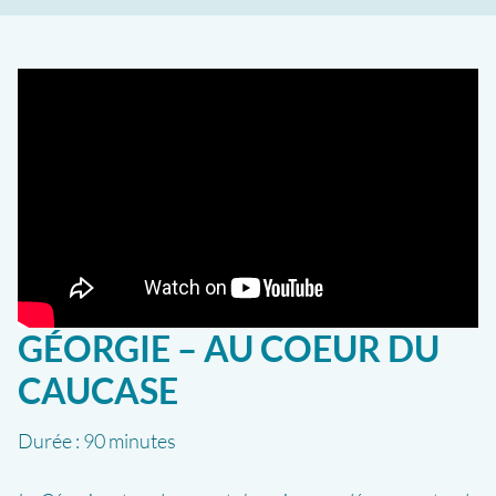
GÉORGIE – AU COEUR DU
CAUCASE
Durée :
90 minutes