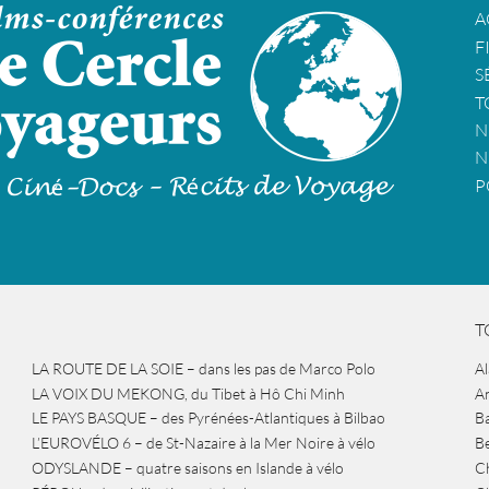
A
F
S
T
N
N
P
T
LA ROUTE DE LA SOIE – dans les pas de Marco Polo
A
LA VOIX DU MEKONG, du Tibet à Hô Chi Minh
A
LE PAYS BASQUE – des Pyrénées-Atlantiques à Bilbao
Ba
L’EUROVÉLO 6 – de St-Nazaire à la Mer Noire à vélo
B
ODYSLANDE – quatre saisons en Islande à vélo
Ch