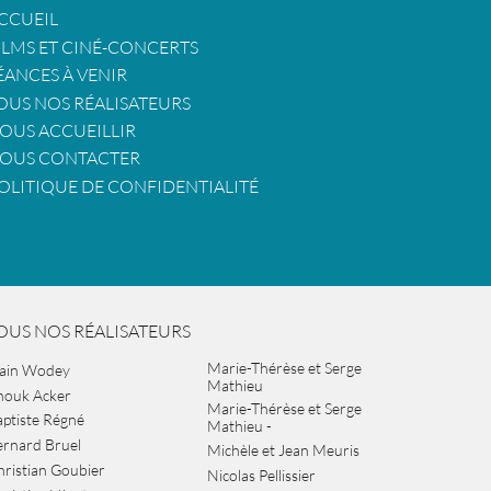
CCUEIL
ILMS ET CINÉ-CONCERTS
ÉANCES À VENIR
OUS NOS RÉALISATEURS
OUS ACCUEILLIR
OUS CONTACTER
OLITIQUE DE CONFIDENTIALITÉ
OUS NOS RÉALISATEURS
Marie-Thérèse et Serge
lain Wodey
Mathieu
nouk Acker
Marie-Thérèse et Serge
ptiste Régné
Mathieu -
ernard Bruel
Michèle et Jean Meuris
ristian Goubier
Nicolas Pellissier