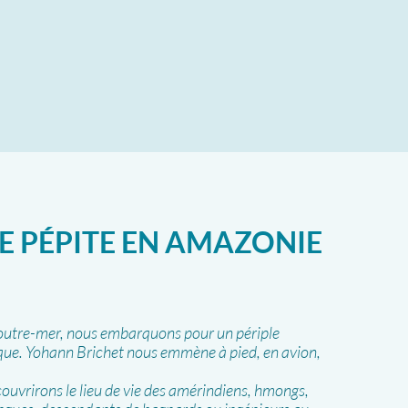
E PÉPITE EN AMAZONIE
’outre-mer, nous embarquons pour un périple
tique. Yohann Brichet nous emmène à pied, en avion,
ouvrirons le lieu de vie des amérindiens, hmongs,