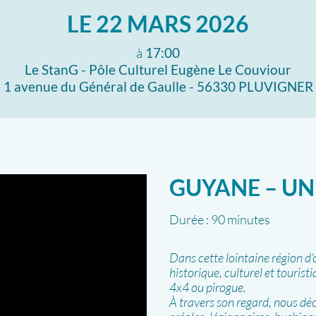
LE
22 MARS 2026
à
17:00
Le StanG - Pôle Culturel Eugène Le Couviour
1 avenue du Général de Gaulle - 56330 PLUVIGNER
GUYANE – UN
Durée :
90 minutes
Dans cette lointaine région d
historique, culturel et touris
4x4 ou pirogue.
À travers son regard, nous déc