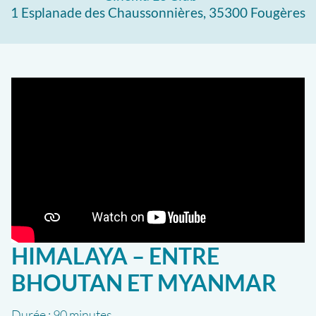
1 Esplanade des Chaussonnières, 35300 Fougères
HIMALAYA – ENTRE
BHOUTAN ET MYANMAR
Durée :
90 minutes