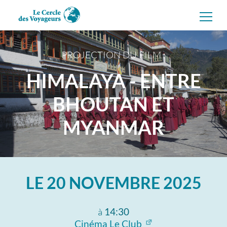
Aller
directement
au
contenu
PROJECTION DU FILM :
HIMALAYA - ENTRE
BHOUTAN ET
MYANMAR
LE
20 NOVEMBRE 2025
à
14:30
Cinéma Le Club