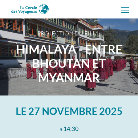
Aller
directement
au
contenu
PROJECTION DU FILM :
HIMALAYA - ENTRE
BHOUTAN ET
MYANMAR
LE
27 NOVEMBRE 2025
à
14:30