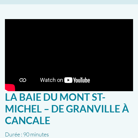
LA BAIE DU MONT ST-
MICHEL – DE GRANVILLE À
CANCALE
Durée :
90 minutes