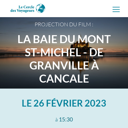
Aller
directement
au
contenu
PROJECTION DU FILM :
LA BAIE DU MONT
ST-MICHEL - DE
GRANVILLE À
CANCALE
LE
26 FÉVRIER 2023
à
15:30