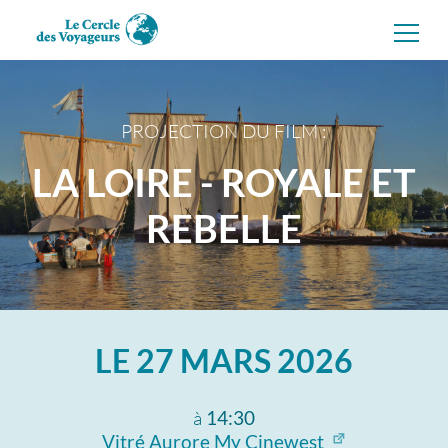
Aller
directement
au
contenu
PROJECTION DU FILM :
LA LOIRE - ROYALE ET
REBELLE
LE
27 MARS 2026
à
14:30
Vitré Aurore My Cinewest