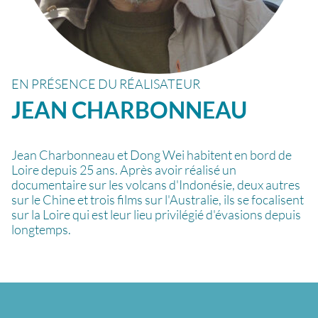
EN PRÉSENCE DU RÉALISATEUR
JEAN
CHARBONNEAU
Jean Charbonneau et Dong Wei habitent en bord de
Loire depuis 25 ans. Après avoir réalisé un
documentaire sur les volcans d'Indonésie, deux autres
sur le Chine et trois films sur l'Australie, ils se focalisent
sur la Loire qui est leur lieu privilégié d'évasions depuis
longtemps.