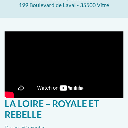
199 Boulevard de Laval - 35500 Vitré
LA LOIRE – ROYALE ET
REBELLE
Durée :
90 minutes