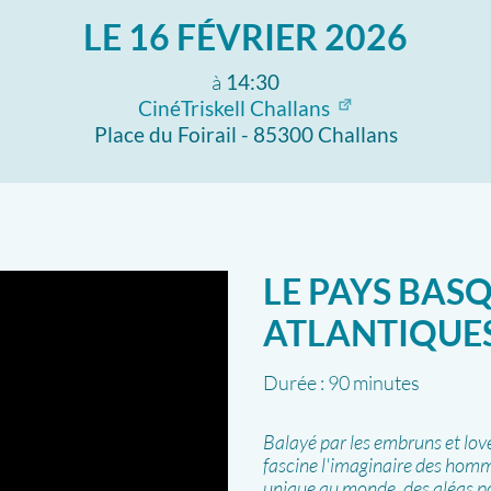
LE
16 FÉVRIER 2026
à
14:30
CinéTriskell Challans
Place du Foirail - 85300 Challans
LE PAYS BASQ
ATLANTIQUES
Durée :
90 minutes
Balayé par les embruns et lové
fascine l'imaginaire des homme
unique au monde, des aléas pol