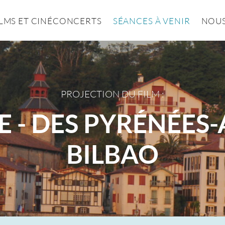
ILMS ET CINÉCONCERTS
SÉANCES À VENIR
NOUS
PROJECTION DU FILM :
E - DES PYRÉNÉES
BILBAO