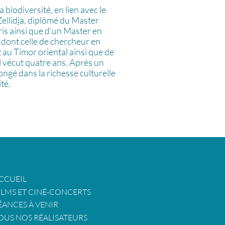
a biodiversité, en lien avec le
ellidja, diplômé du Master
s ainsi que d’un Master en
s dont celle de chercheur en
 au Timor oriental ainsi que de
il vécut quatre ans. Après un
plongé dans la richesse culturelle
té.
CCUEIL
ILMS ET CINÉ-CONCERTS
ÉANCES À VENIR
OUS NOS RÉALISATEURS