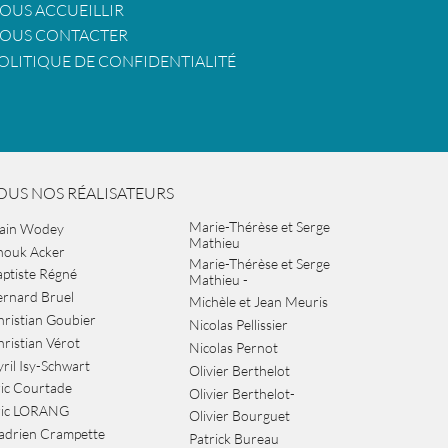
OUS ACCUEILLIR
OUS CONTACTER
OLITIQUE DE CONFIDENTIALITÉ
OUS NOS RÉALISATEURS
Marie-Thérèse et Serge
lain Wodey
Mathieu
nouk Acker
Marie-Thérèse et Serge
ptiste Régné
Mathieu -
ernard Bruel
Michèle et Jean Meuris
ristian Goubier
Nicolas Pellissier
ristian Vérot
Nicolas Pernot
ril Isy-Schwart
Olivier Berthelot
ic Courtade
Olivier Berthelot-
ric LORANG
Olivier Bourguet
adrien Crampette
Patrick Bureau