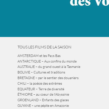
TOUS LES FILMS DE LA SAISON
AMSTERDAM et les Pays Bas
ANTARCTIQUE – Aux confins du monde
AUSTRALIE – du grand ouest à la Tasmanie
BOLIVIE – Cultures et traditions
BRETAGNE – par le sentier des douaniers
CHILI – la poésie des extrêmes
EQUATEUR – Terre de diversité
ÉTHIOPIE – au coeur de l’Abyssinie
GROENLAND – Enfants des glaces
GUYANE – une pépite en Amazonie