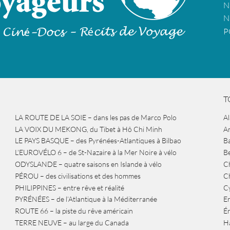
N
N
P
T
LA ROUTE DE LA SOIE – dans les pas de Marco Polo
A
LA VOIX DU MEKONG, du Tibet à Hô Chi Minh
A
LE PAYS BASQUE – des Pyrénées-Atlantiques à Bilbao
Ba
L’EUROVÉLO 6 – de St-Nazaire à la Mer Noire à vélo
B
ODYSLANDE – quatre saisons en Islande à vélo
Ch
PÉROU – des civilisations et des hommes
Ch
PHILIPPINES – entre rêve et réalité
Cy
PYRÉNÉES – de l’Atlantique à la Méditerranée
Er
ROUTE 66 – la piste du rêve américain
É
TERRE NEUVE – au large du Canada
H