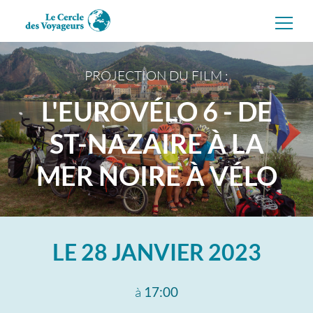
Aller
directement
au
contenu
PROJECTION DU FILM :
L'EUROVÉLO 6 - DE
ST-NAZAIRE À LA
MER NOIRE À VÉLO
LE
28 JANVIER 2023
à
17:00