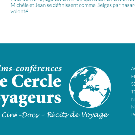
Michèle et Jean se définissent comme Belges par hasa
volonté.
A
F
S
T
N
N
P