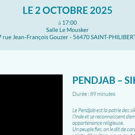
LE
2 OCTOBRE 2025
à
17:00
Salle Le Mousker
7 rue Jean-François Gouzer - 56470 SAINT-PHILIBER
PENDJAB – SI
Durée :
89 minutes
Le Pendjab est la patrie des s
l’Inde et se reconnaissent d’em
appartenance religieuse.
Un peuple fier, on le dit de ca