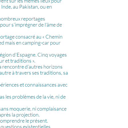
vent sur les mêmes lieux pour
 Inde, au Pakistan, ou en
de nombreux reportages
 pour s’imprégner de l’âme de
eportage consacré au « Chemin
pied mais en camping-car pour
 région d’Espagne. Cinq voyages
r et traditions ».
la rencontre d’autres horizons
utre à travers ses traditions, sa
xpériences et connaissances avec
as les problèmes de la vie, ni de
 sans moquerie, ni complaisance
après la projection.
 comprendre le présent.
questions existentielles.