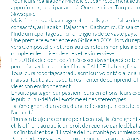
Pour leurs réalisations Michèle et Jean retournent sou
approfondir, aussi par amitié. Que ce soit en Turquie en
Slovaquie.
Mais l’Inde les a davantage retenus. Ils y ont réalisé 
consacrés, au Ladakh, Rajasthan, Cachemire, Orissa et
l’Inde un reportage sur cinq religions de ce vaste pays.
Une première expérience en Galice en 2005, lors du r
vers Compostelle » et trois autres retours non plus à 
compléter les prises de vues et les interviews.
En 2018 ils décident de s’intéresser davantage à cette
pour réaliser leur dernier film : » GALICE. Labeur, ferveu
Tous leurs reportages traduisent leur volonté d’aller à 
mais surtout d’autres cultures. Tenter de comprendre l’a
vie et son environnement.
Ensuite partager leur passion, leurs émotions, leurs e
le public ; au-delà de l'exotisme et des stéréotypes.
Ils témoignent d'un vécu, d'une réflexion qui n'occulte p
l'actualité.
L’humain toujours comme point central, ils témoignent
et ils offrent au public un droit de réponse par le débat 
Ils s’instruisent de l’Histoire de l’humanité pour mieux
Pour eux le voyage est un miroir qui nous ramène à nos 