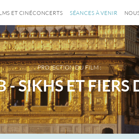
ILMS ET CINÉCONCERTS
SÉANCES À VENIR
NOUS
PROJECTION DU FILM :
- SIKHS ET FIERS 