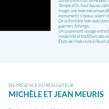
sainte d’Amritsar, on ne peut 
Temple d’Or, haut lieu du sik
image, une Inde méconnue offr
monuments si beaux soient-ils.
De la frontière indo-pakistan
guerriers Nihangs.
Un surprenant voyage entre foi
modernité et traditions des r
États de l’Inde resté à l’écart 
EN PRÉSENCE DU RÉALISATEUR
MICHÈLE ET JEAN
MEURIS