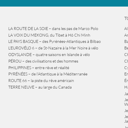
T
LA ROUTE DE LA SOIE – dans les pas de Marco Polo
A
LA VOIX DU MEKONG, du Tibet à Hô Chi Minh
A
LE PAYS BASQUE – des Pyrénées-Atlantiques à Bilbao
Ba
L’EUROVÉLO 6 – de St-Nazaire à la Mer Noire à vélo
B
ODYSLANDE – quatre saisons en Islande à vélo
Ch
PÉROU – des civilisations et des hommes
Ch
PHILIPPINES – entre rêve et réalité
Cy
PYRÉNÉES – de l’Atlantique à la Méditerranée
Er
ROUTE 66 – la piste du rêve américain
É
TERRE NEUVE – au large du Canada
H
J
J
W
Je
Je
J
Je