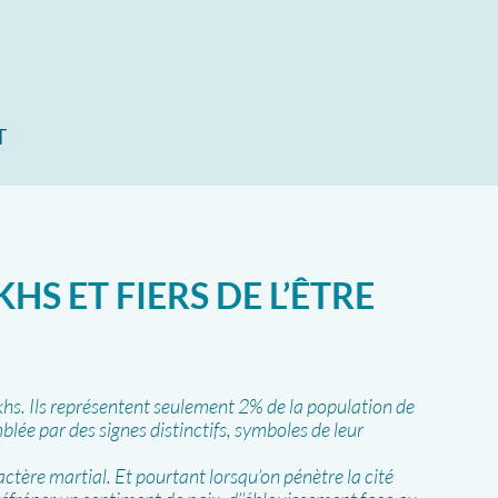
T
KHS ET FIERS DE L’ÊTRE
ikhs. Ils représentent seulement 2% de la population de
blée par des signes distinctifs, symboles de leur
ractère martial. Et pourtant lorsqu’on pénètre la cité