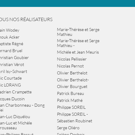
OUS NOS RÉALISATEURS
Marie-Thérèse et Serge
lain Wodey
Mathieu
nouk Acker
Marie-Thérèse et Serge
ptiste Régné
Mathieu -
ernard Bruel
Michèle et Jean Meuris
ristian Goubier
Nicolas Pellissier
ristian Vérot
Nicolas Pernot
ril Isy-Schwart
Olivier Berthelot
ic Courtade
Olivier Berthelot-
ric LORANG
Olivier Bourguet
adrien Crampette
Patrick Bureau
acques Ducoin
Patrick Mathé
ean Charbonneau - Dong
Philippe SOREIL
ei
Philippe SOREIL -
an-Luc Diquélou
Sébastien Roubinet
an-Luc et Michèle
arousseau
Serge Oliéro
an-Philippe Bossut
Solène Desbois