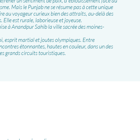
réfréner un sentiment de paix, d’’éblouissement face au
hisme. Mais le Punjab ne se résume pas à cette unique
e au voyageur curieux bien des attraits, au-delà des
 Elle est rurale, laborieuse et joyeuse.
aise à Anandpur Sahib la ville sacrée des moines-
, esprit martial et joutes olympiques. Entre
encontres étonnantes, hautes en couleur, dans un des
des grands circuits touristiques.