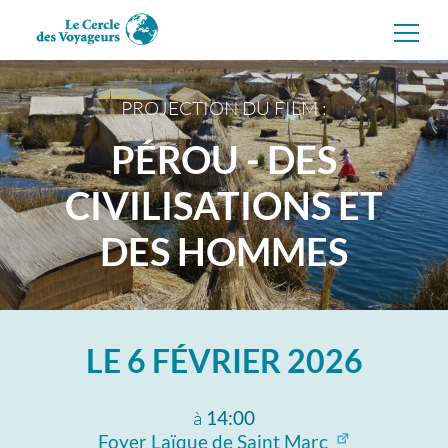
Aller
directement
au
contenu
PROJECTION DU FILM :
PÉROU - DES
CIVILISATIONS ET
DES HOMMES
LE
6 FÉVRIER 2026
à
14:00
Foyer Laïque de Saint Marc