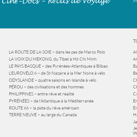
P
T
LA ROUTE DE LA SOIE – dans les pas de Marco Polo
A
LA VOIX DU MEKONG, du Tibet à Hô Chi Minh
A
LE PAYS BASQUE – des Pyrénées-Atlantiques à Bilbao
Ba
L’EUROVÉLO 6 – de St-Nazaire à la Mer Noire à vélo
B
ODYSLANDE – quatre saisons en Islande à vélo
Ch
PÉROU – des civilisations et des hommes
Ch
PHILIPPINES – entre rêve et réalité
Cy
PYRÉNÉES – de l’Atlantique à la Méditerranée
Er
ROUTE 66 – la piste du rêve américain
É
TERRE NEUVE – au large du Canada
H
J
J
W