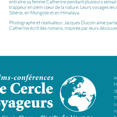
entraîne sa femme Catherine pendant plusieurs semai
trappeur en plein cœur de la nature. Leurs voyages le
Sibérie, en Mongolie et en Himalaya.
Photographe et réalisateur, Jacques Ducoin aime parta
Catherine écrit des romans, inspirée par leurs découver
A
F
S
T
N
N