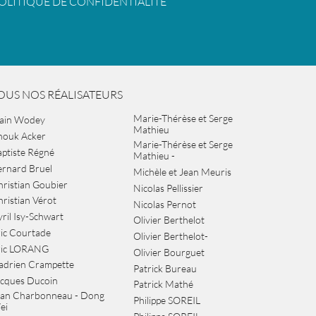
OLITIQUE DE CONFIDENTIALITÉ
OUS NOS RÉALISATEURS
Marie-Thérèse et Serge
lain Wodey
Mathieu
nouk Acker
Marie-Thérèse et Serge
ptiste Régné
Mathieu -
ernard Bruel
Michèle et Jean Meuris
ristian Goubier
Nicolas Pellissier
ristian Vérot
Nicolas Pernot
ril Isy-Schwart
Olivier Berthelot
ic Courtade
Olivier Berthelot-
ric LORANG
Olivier Bourguet
adrien Crampette
Patrick Bureau
acques Ducoin
Patrick Mathé
ean Charbonneau - Dong
Philippe SOREIL
ei