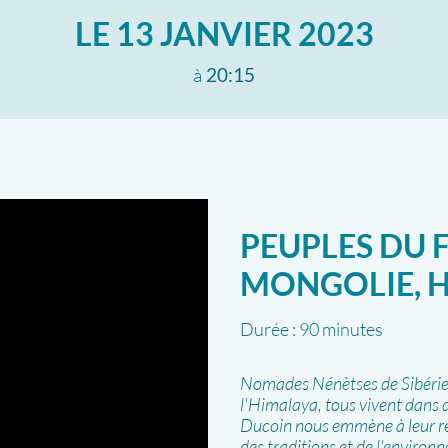
LE
13 JANVIER 2023
à
20:15
PEUPLES DU F
MONGOLIE, 
Durée :
90 minutes
Nomades Nénètses de Sibérie,
l'Himalaya, tous vivent dans d
Ducoin nous emmène à leur re
des traditions et de l'enviro