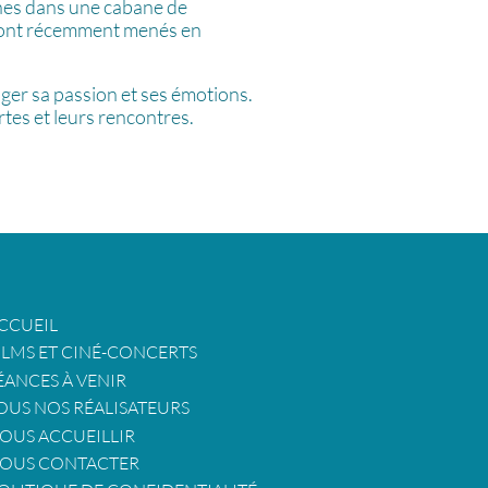
nes dans une cabane de
s ont récemment menés en
ger sa passion et ses émotions.
tes et leurs rencontres.
CCUEIL
ILMS ET CINÉ-CONCERTS
ÉANCES À VENIR
OUS NOS RÉALISATEURS
OUS ACCUEILLIR
OUS CONTACTER