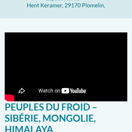
Hent Keramer, 29170 Plomelin,
PEUPLES DU FROID –
SIBÉRIE, MONGOLIE,
HIMALAYA