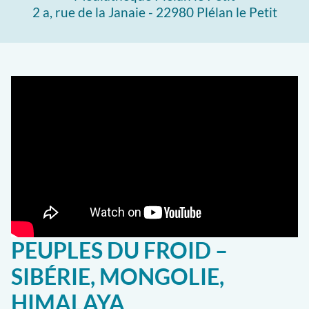
2 a, rue de la Janaie - 22980 Plélan le Petit
PEUPLES DU FROID –
SIBÉRIE, MONGOLIE,
HIMALAYA