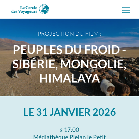
Aller
directement
au
contenu
PROJECTION DU FILM :
PEUPLES DU FROID -
SIBÉRIE, MONGOLIE,
HIMALAYA
LE
31 JANVIER 2026
à
17:00
Médiathèque Plelan le Petit