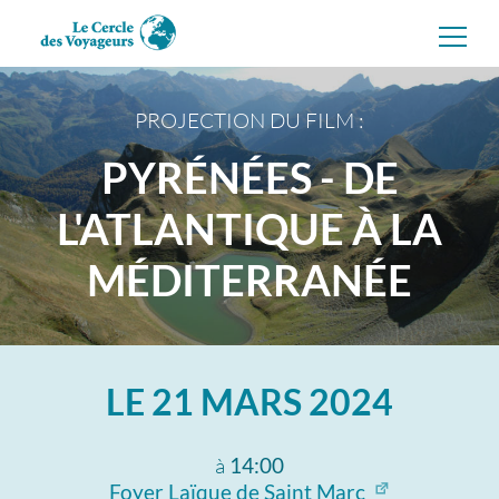
Aller
directement
au
contenu
PROJECTION DU FILM :
PYRÉNÉES - DE
L'ATLANTIQUE À LA
MÉDITERRANÉE
LE
21 MARS 2024
à
14:00
Foyer Laïque de Saint Marc