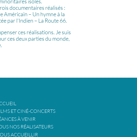
inoritaires isolés.
rois documentaires réalisés :
ve Américain – Un hymne à la
e par l’Indien – La Route 66.
penser ces réalisations. Je suis
ur ces deux parties du monde,
.
CCUEIL
ILMS ET CINÉ-CONCERTS
ÉANCES À VENIR
OUS NOS RÉALISATEURS
OUS ACCUEILLIR