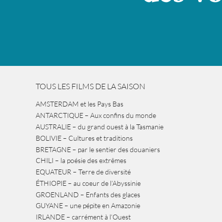
TOUS LES FILMS DE LA SAISON
AMSTERDAM et les Pays Bas
ANTARCTIQUE – Aux confins du monde
AUSTRALIE – du grand ouest à la Tasmanie
BOLIVIE – Cultures et traditions
BRETAGNE – par le sentier des douaniers
CHILI – la poésie des extrêmes
EQUATEUR – Terre de diversité
ÉTHIOPIE – au coeur de l’Abyssinie
GROENLAND – Enfants des glaces
GUYANE – une pépite en Amazonie
IRLANDE – carrément à l’Ouest