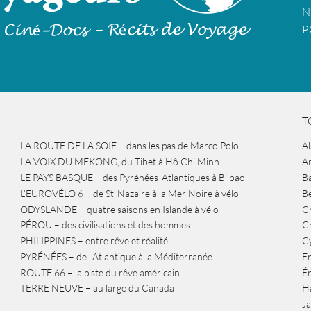
N
P
T
LA ROUTE DE LA SOIE – dans les pas de Marco Polo
A
LA VOIX DU MEKONG, du Tibet à Hô Chi Minh
A
LE PAYS BASQUE – des Pyrénées-Atlantiques à Bilbao
Ba
L’EUROVÉLO 6 – de St-Nazaire à la Mer Noire à vélo
B
ODYSLANDE – quatre saisons en Islande à vélo
Ch
PÉROU – des civilisations et des hommes
Ch
PHILIPPINES – entre rêve et réalité
Cy
PYRÉNÉES – de l’Atlantique à la Méditerranée
Er
ROUTE 66 – la piste du rêve américain
É
TERRE NEUVE – au large du Canada
H
J