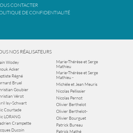
OUS CONTACTER
OLITIQUE DE CONFIDENTIALITÉ
OUS NOS RÉALISATEURS
Marie-Thérèse et Serge
lain Wodey
Mathieu
nouk Acker
Marie-Thérèse et Serge
ptiste Régné
Mathieu -
ernard Bruel
Michèle et Jean Meuris
ristian Goubier
Nicolas Pellissier
ristian Vérot
Nicolas Pernot
ril Isy-Schwart
Olivier Berthelot
ic Courtade
Olivier Berthelot-
ric LORANG
Olivier Bourguet
adrien Crampette
Patrick Bureau
acques Ducoin
Patrick Mathé