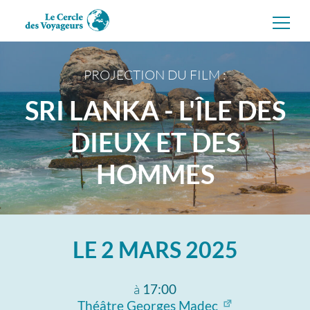
Aller
directement
au
contenu
PROJECTION DU FILM :
SRI LANKA - L'ÎLE DES
DIEUX ET DES
HOMMES
LE
2 MARS 2025
à
17:00
Théâtre Georges Madec