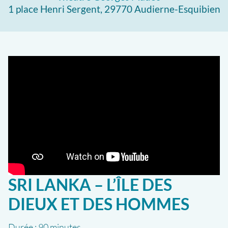
1 place Henri Sergent, 29770 Audierne-Esquibien
SRI LANKA – L’ÎLE DES
DIEUX ET DES HOMMES
Durée :
90 minutes