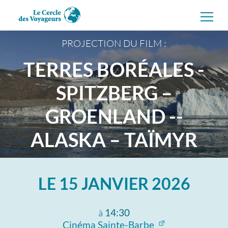
Aller
directement
au
contenu
PROJECTION DU FILM :
TERRES BORÉALES -
SPITZBERG –
GROENLAND --
ALASKA – TAÏMYR
LE
15 JANVIER 2026
à
14:30
Cinéma Sainte-Barbe