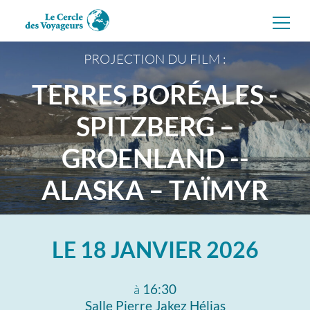
Aller
directement
au
contenu
PROJECTION DU FILM :
TERRES BORÉALES -
SPITZBERG –
GROENLAND --
ALASKA – TAÏMYR
LE
18 JANVIER 2026
à
16:30
Salle Pierre Jakez Hélias