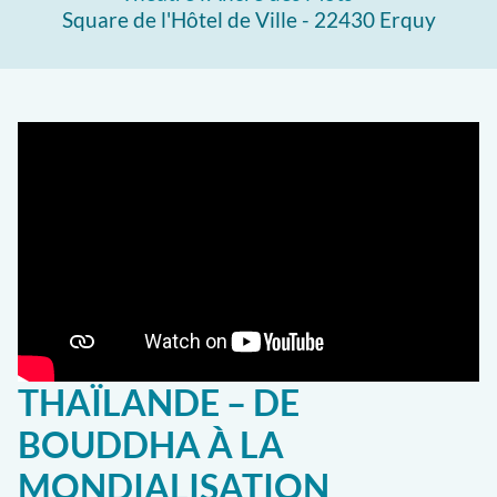
Square de l'Hôtel de Ville - 22430 Erquy
THAÏLANDE – DE
BOUDDHA À LA
MONDIALISATION