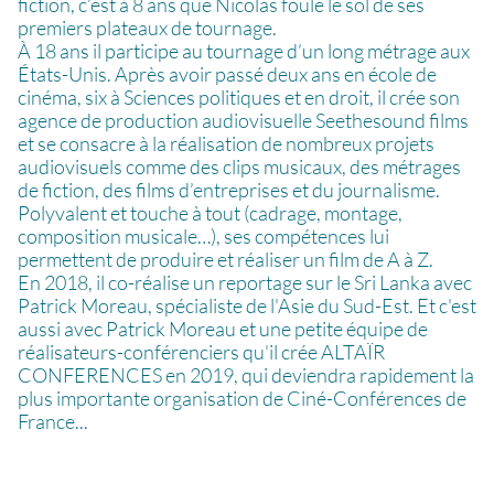
fiction, c’est à 8 ans que Nicolas foule le sol de ses
premiers plateaux de tournage.
À 18 ans il participe au tournage d’un long métrage aux
États-Unis. Après avoir passé deux ans en école de
cinéma, six à Sciences politiques et en droit, il crée son
agence de production audiovisuelle Seethesound films
et se consacre à la réalisation de nombreux projets
audiovisuels comme des clips musicaux, des métrages
de fiction, des films d’entreprises et du journalisme.
Polyvalent et touche à tout (cadrage, montage,
composition musicale…), ses compétences lui
permettent de produire et réaliser un film de A à Z.
En 2018, il co-réalise un reportage sur le Sri Lanka avec
Patrick Moreau, spécialiste de l'Asie du Sud-Est. Et c'est
aussi avec Patrick Moreau et une petite équipe de
réalisateurs-conférenciers qu'il crée ALTAÏR
CONFERENCES en 2019, qui deviendra rapidement la
plus importante organisation de Ciné-Conférences de
France...