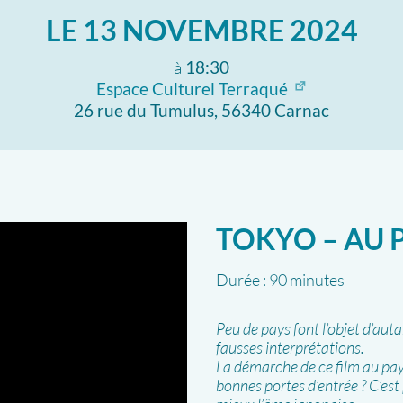
LE
13 NOVEMBRE 2024
à
18:30
Espace Culturel Terraqué
26 rue du Tumulus, 56340 Carnac
TOKYO – AU 
Durée :
90 minutes
Peu de pays font l’objet d’auta
fausses interprétations.
La démarche de ce film au pay
bonnes portes d’entrée ? C’est