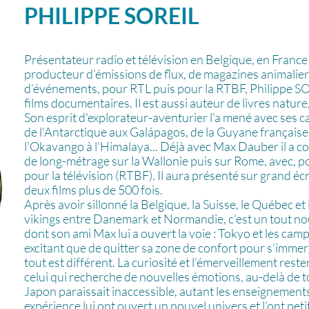
PHILIPPE
SOREIL
Présentateur radio et télévision en Belgique, en Franc
producteur d’émissions de flux, de magazines animalier
d’événements, pour RTL puis pour la RTBF, Philippe SO
films documentaires. Il est aussi auteur de livres nature
Son esprit d'explorateur-aventurier l'a mené avec ses c
de l'Antarctique aux Galápagos, de la Guyane française
l'Okavango à l'Himalaya... Déjà avec Max Dauber il a c
de long-métrage sur la Wallonie puis sur Rome, avec, p
pour la télévision (RTBF). Il aura présenté sur grand é
deux films plus de 500 fois.
Après avoir sillonné la Belgique, la Suisse, le Québec et
vikings entre Danemark et Normandie, c’est un tout nouv
dont son ami Max lui a ouvert la voie : Tokyo et les ca
excitant que de quitter sa zone de confort pour s’im
tout est différent. La curiosité et l’émerveillement reste
celui qui recherche de nouvelles émotions, au-delà de t
Japon paraissait inaccessible, autant les enseignements
expérience lui ont ouvert un nouvel univers et l’ont petit