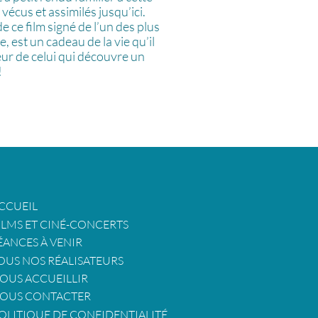
vécus et assimilés jusqu’ici.
 ce film signé de l’un des plus
 est un cadeau de la vie qu’il
eur de celui qui découvre un
!
CCUEIL
ILMS ET CINÉ-CONCERTS
ÉANCES À VENIR
OUS NOS RÉALISATEURS
OUS ACCUEILLIR
OUS CONTACTER
OLITIQUE DE CONFIDENTIALITÉ