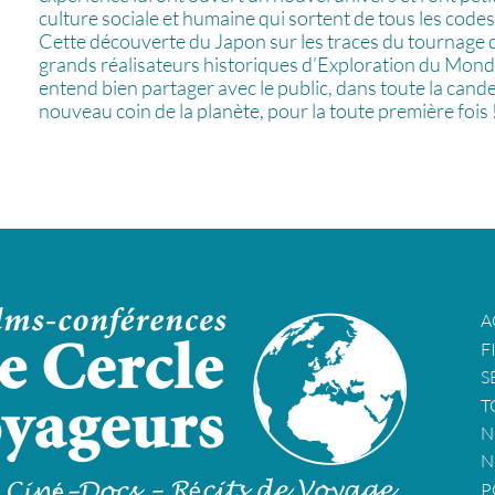
culture sociale et humaine qui sortent de tous les codes 
Cette découverte du Japon sur les traces du tournage de
grands réalisateurs historiques d’Exploration du Monde,
entend bien partager avec le public, dans toute la cand
nouveau coin de la planète, pour la toute première fois 
A
F
S
T
N
N
P