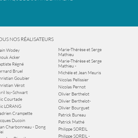
OUS NOS RÉALISATEURS
Marie-Thérèse et Serge
lain Wodey
Mathieu
nouk Acker
Marie-Thérèse et Serge
ptiste Régné
Mathieu -
ernard Bruel
Michèle et Jean Meuris
ristian Goubier
Nicolas Pellissier
ristian Vérot
Nicolas Pernot
ril Isy-Schwart
Olivier Berthelot
ic Courtade
Olivier Berthelot-
ric LORANG
Olivier Bourguet
adrien Crampette
Patrick Bureau
acques Ducoin
Patrick Mathé
ean Charbonneau - Dong
Philippe SOREIL
ei
Philippe SOREIL -