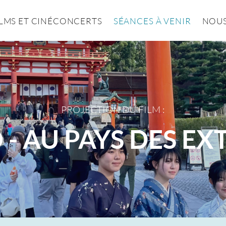
ILMS ET CINÉCONCERTS
SÉANCES À VENIR
NOUS
PROJECTION DU FILM :
- AU PAYS DES E