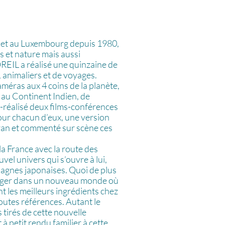
e et au Luxembourg depuis 1980,
s et nature mais aussi
REIL a réalisé une quinzaine de
, animaliers et de voyages.
améras aux 4 coins de la planète,
 au Continent Indien, de
o-réalisé deux films-conférences
our chacun d’eux, une version
cran et commenté sur scène ces
 la France avec la route des
el univers qui s’ouvre à lui,
mpagnes japonaises. Quoi de plus
merger dans un nouveau monde où
nt les meilleurs ingrédients chez
outes références. Autant le
 tirés de cette nouvelle
 à petit rendu familier à cette