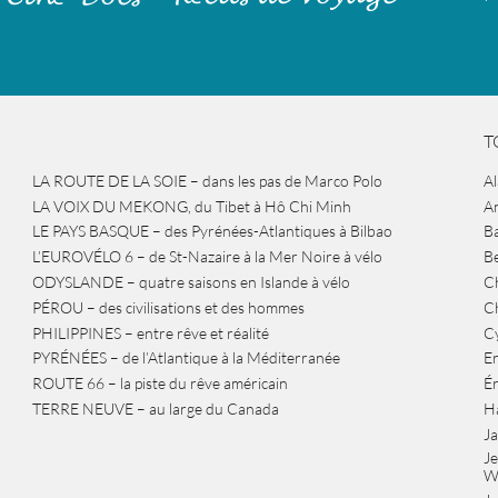
T
LA ROUTE DE LA SOIE – dans les pas de Marco Polo
A
LA VOIX DU MEKONG, du Tibet à Hô Chi Minh
A
LE PAYS BASQUE – des Pyrénées-Atlantiques à Bilbao
Ba
L’EUROVÉLO 6 – de St-Nazaire à la Mer Noire à vélo
B
ODYSLANDE – quatre saisons en Islande à vélo
Ch
PÉROU – des civilisations et des hommes
Ch
PHILIPPINES – entre rêve et réalité
Cy
PYRÉNÉES – de l’Atlantique à la Méditerranée
Er
ROUTE 66 – la piste du rêve américain
É
TERRE NEUVE – au large du Canada
H
J
J
W