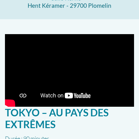
Hent Kéramer - 29700 Plomelin
TOKYO – AU PAYS DES
EXTRÊMES
Durée :
90 minutes