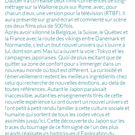
Dauber il a co-réalisé deux films-conférences de long-
métrage sur la Wallonie puis sur Rome, avec, pour
chacun d’eux, une version pour la télévision (RTBF). Il
aura présenté sur grand écran et commenté sur scène
ces deux films plus de 500 fois.
Après avoir sillonné la Belgique, la Suisse, le Québec et
la France avec la route des vikings entre Danemark et
Normandie, c’est un tout nouvel univers qui s’ouvre à
lui, dont son ami Max lui a ouvert la voie : Tokyo et les
campagnes japonaises. Quoi de plus excitant que de
quitter sa zone de confort pour s’immerger dans un
nouveau monde où tout est différent. La curiosité et
l’émerveillement restent les meilleurs ingrédients chez
celui qui recherche de nouvelles émotions, au-delà de
toutes références. Autant le Japon paraissait
inaccessible, autant les enseignements tirés de cette
nouvelle expérience lui ont ouvert un nouvel univers et
l’ont petit à petit rendu familier à cette culture sociale et
humaine qui sortent de tous les codes vécus et
assimilés jusqu’ici. Cette découverte du Japon sur les
traces du tournage de ce film signé de l’un des plus
grands réalisateurs historiques d’Exploration du