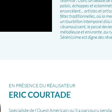
l’éternité ! Dans un dédale de 
palais, échoppes et estaminet
ensorcèlent… artistes et artis
fêtes traditionnelles, où la m
un tourbillon intemporel d’où l
s’évanouissent, le passé devien
mélodieuse et enivrante, au 
Sérénissime est digne des rêves
EN PRÉSENCE DU RÉALISATEUR
ERIC
COURTADE
Spécialiste de l’Ouest Américain qu’il a parcouru pend