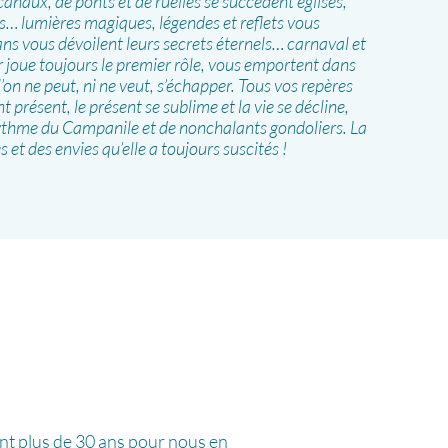
canaux, de ponts et de ruelles se succèdent églises,
s… lumières magiques, légendes et reflets vous
ans vous dévoilent leurs secrets éternels… carnaval et
er joue toujours le premier rôle, vous emportent dans
’on ne peut, ni ne veut, s’échapper. Tous vos repères
t présent, le présent se sublime et la vie se décline,
rythme du Campanile et de nonchalants gondoliers. La
 et des envies qu’elle a toujours suscités !
ant plus de 30 ans pour nous en