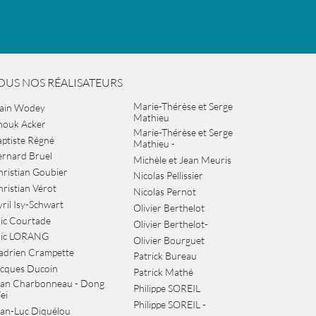
OUS NOS RÉALISATEURS
Marie-Thérèse et Serge
lain Wodey
Mathieu
nouk Acker
Marie-Thérèse et Serge
ptiste Régné
Mathieu -
ernard Bruel
Michèle et Jean Meuris
ristian Goubier
Nicolas Pellissier
ristian Vérot
Nicolas Pernot
ril Isy-Schwart
Olivier Berthelot
ic Courtade
Olivier Berthelot-
ric LORANG
Olivier Bourguet
adrien Crampette
Patrick Bureau
acques Ducoin
Patrick Mathé
ean Charbonneau - Dong
Philippe SOREIL
ei
Philippe SOREIL -
an-Luc Diquélou