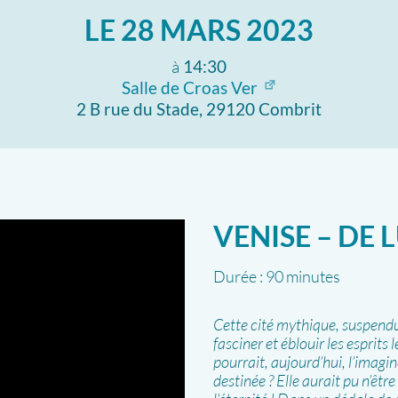
LE
28 MARS 2023
à
14:30
Salle de Croas Ver
2 B rue du Stade, 29120 Combrit
VENISE – DE 
Durée :
90 minutes
Cette cité mythique, suspendue 
fasciner et éblouir les esprits l
pourrait, aujourd’hui, l’imagi
destinée ? Elle aurait pu n’êtr