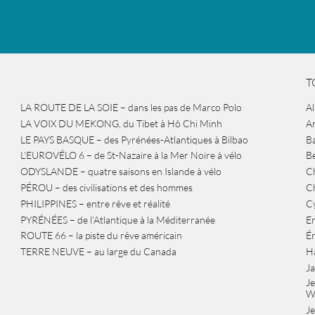
T
LA ROUTE DE LA SOIE – dans les pas de Marco Polo
A
LA VOIX DU MEKONG, du Tibet à Hô Chi Minh
A
LE PAYS BASQUE – des Pyrénées-Atlantiques à Bilbao
Ba
L’EUROVÉLO 6 – de St-Nazaire à la Mer Noire à vélo
B
ODYSLANDE – quatre saisons en Islande à vélo
Ch
PÉROU – des civilisations et des hommes
Ch
PHILIPPINES – entre rêve et réalité
Cy
PYRÉNÉES – de l’Atlantique à la Méditerranée
Er
ROUTE 66 – la piste du rêve américain
É
TERRE NEUVE – au large du Canada
H
J
J
W
Je