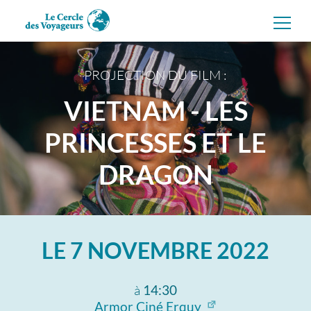
Aller
directement
au
contenu
PROJECTION DU FILM :
VIETNAM - LES
PRINCESSES ET LE
DRAGON
LE
7 NOVEMBRE 2022
à
14:30
Armor Ciné Erquy