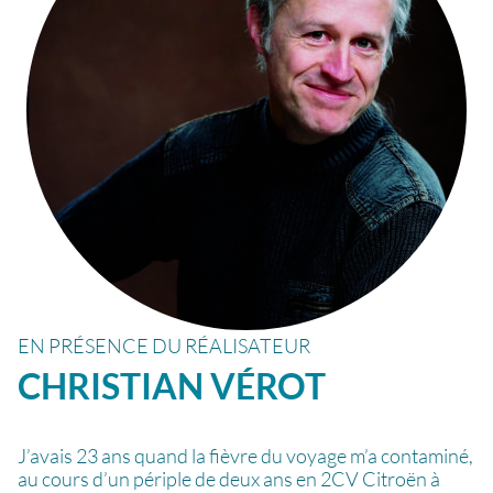
EN PRÉSENCE DU RÉALISATEUR
CHRISTIAN
VÉROT
J’avais 23 ans quand la fièvre du voyage m’a contaminé,
au cours d’un périple de deux ans en 2CV Citroën à