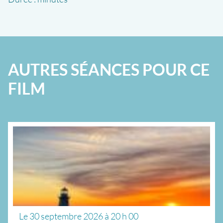
AUTRES SÉANCES POUR CE
FILM
Le
30 septembre 2026
à
20 h 00