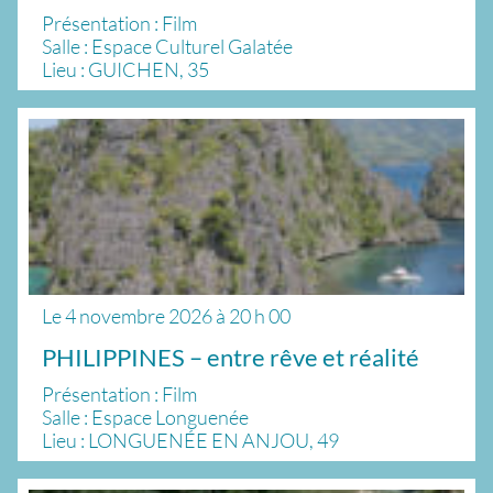
Présentation : Film
Salle : Espace Culturel Galatée
Lieu : GUICHEN, 35
Le
4 novembre 2026
à
20 h 00
PHILIPPINES – entre rêve et réalité
Présentation : Film
Salle : Espace Longuenée
Lieu : LONGUENÉE EN ANJOU, 49