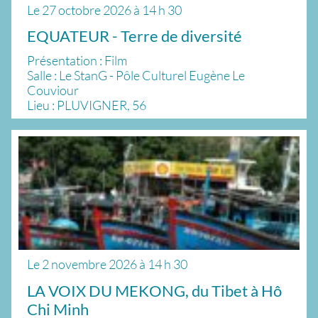
Le
27 octobre 2026
à
14 h 30
EQUATEUR - Terre de diversité
Présentation : Film
Salle : Le StanG - Pôle Culturel Eugène Le
Couviour
Lieu : PLUVIGNER, 56
Le
2 novembre 2026
à
14 h 30
LA VOIX DU MEKONG, du Tibet à Hô
Chi Minh