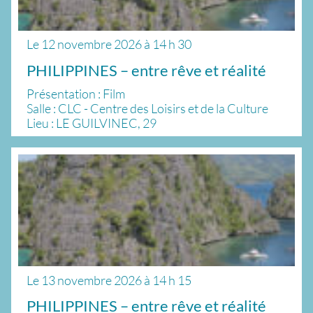
Le
12 novembre 2026
à
14 h 30
PHILIPPINES – entre rêve et réalité
Présentation : Film
Salle : CLC - Centre des Loisirs et de la Culture
Lieu : LE GUILVINEC, 29
Le
13 novembre 2026
à
14 h 15
PHILIPPINES – entre rêve et réalité