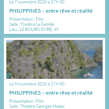
Le
7 novembre 2026
à
17 h 30
PHILIPPINES – entre rêve et réalité
Présentation : Film
Salle : Théâtre La Famille
Lieu : LE BOURG D'IRÉ, 49
Le
8 novembre 2026
à
17 h 00
PHILIPPINES – entre rêve et réalité
Présentation : Film
Salle : Théâtre Georges Madec