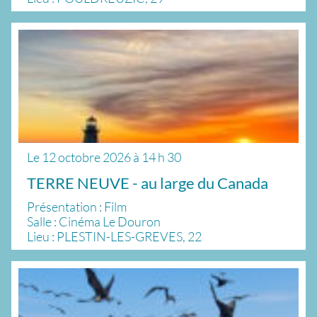
Le
12 octobre 2026
à
14 h 30
TERRE NEUVE - au large du Canada
Présentation : Film
Salle : Cinéma Le Douron
Lieu : PLESTIN-LES-GREVES, 22