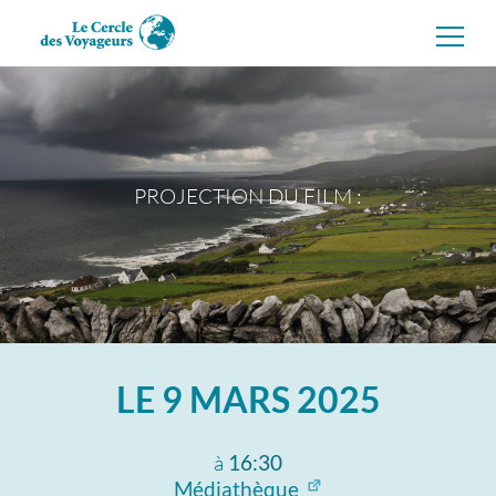
Aller
directement
au
contenu
PROJECTION DU FILM :
LE
9 MARS 2025
à
16:30
Médiathèque