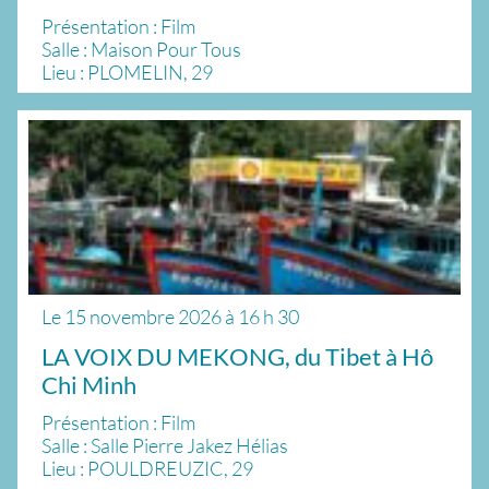
Présentation : Film
Salle : Maison Pour Tous
Lieu : PLOMELIN, 29
Le
15 novembre 2026
à
16 h 30
LA VOIX DU MEKONG, du Tibet à Hô
Chi Minh
Présentation : Film
Salle : Salle Pierre Jakez Hélias
Lieu : POULDREUZIC, 29