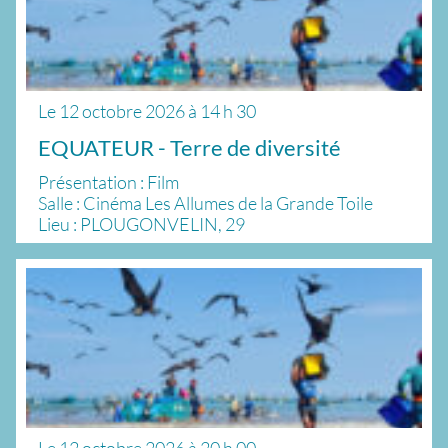
Le
12 octobre 2026
à
14 h 30
EQUATEUR - Terre de diversité
Présentation : Film
Salle : Cinéma Les Allumes de la Grande Toile
Lieu : PLOUGONVELIN, 29
Le
12 octobre 2026
à
20 h 00