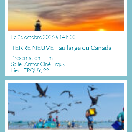
Le
26 octobre 2026
à
14 h 30
TERRE NEUVE - au large du Canada
Présentation : Film
Salle : Armor Ciné Erquy
Lieu : ERQUY, 22